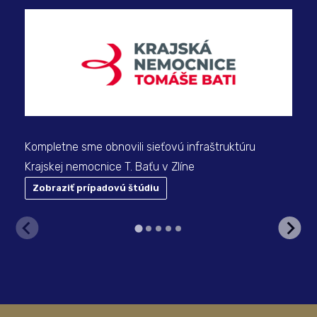
Slu
pre
Kompletne sme obnovili sieťovú infraštruktúru
Krajskej nemocnice T. Baťu v Zlíne
Zobraziť prípadovú štúdiu
Z