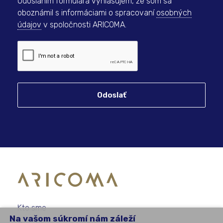
Odoslaním formulára vyhlasujem, že som sa
oboznámil s informáciami o spracovaní
osobných
údajov
v spoločnosti ARICOMA.
Odoslať
Kto sme
Na vašom súkromí nám záleží