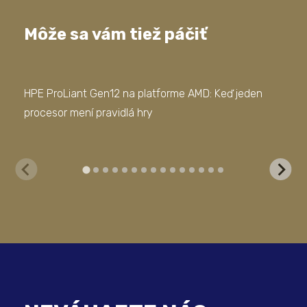
Môže sa vám tiež páčiť
HPE ProLiant Gen12 na platforme AMD: Keď jeden
Mod
procesor mení pravidlá hry
sof