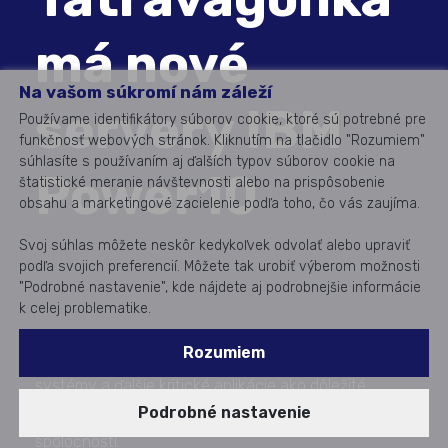
má nové
Na vašom súkromí nám záleží
servery IBM
Používame identifikátory súborov cookie, ktoré sú potrebné pre
funkčnosť webových stránok. Kliknutím na tlačidlo "Rozumiem"
súhlasíte s používaním aj ďalších typov súborov cookie na
Power10
štatistické meranie návštevnosti alebo na prispôsobenie
obsahu a marketingové zacielenie podľa toho, čo vás zaujíma.
Svoj súhlas môžete neskôr kedykoľvek odvolať alebo upraviť
podľa svojich preferencií. Môžete tak urobiť výberom možnosti
"Podrobné nastavenie", kde nájdete aj podrobnejšie informácie
k celej problematike.
Rozumiem
Obnova serverovej platformy pre podnikové
systémy a ďalšie kritické aplikácie ako dôležité
Podrobné nastavenie
súčasti fungovania informačného systému v
spoločnosti.