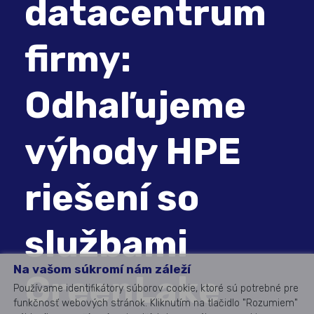
datacentrum
firmy:
Odhaľujeme
výhody HPE
riešení so
službami
Na vašom súkromí nám záleží
GreenLake
Používame identifikátory súborov cookie, ktoré sú potrebné pre
funkčnosť webových stránok. Kliknutím na tlačidlo "Rozumiem"