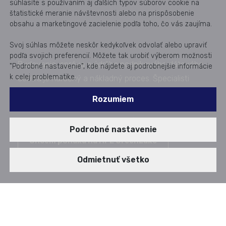
súhlasíte s používaním aj ďalších typov súborov cookie na
štatistické meranie návštevnosti alebo na prispôsobenie
obsahu a marketingové zacielenie podľa toho, čo vás zaujíma.
Svoj súhlas môžete neskôr kedykoľvek odvolať alebo upraviť
podľa svojich preferencií. Môžete tak urobiť výberom možnosti
Budovanie, správa a údržba podnikového dátového
"Podrobné nastavenie", kde nájdete aj podrobnejšie informácie
k celej problematike.
centra je náročný a nákladný proces. Špecialisti
Aricomy však majú bohaté skúsenosti s nástrojmi,
Rozumiem
ktoré tento proces uľahčujú a pomáhajú znižovať
náklady. Poďme sa na ne pozrieť.
Podrobné nastavenie
Chcem ponuku na HPE GreenLake
Publikované od: 09. 12. 2024
Odmietnuť všetko