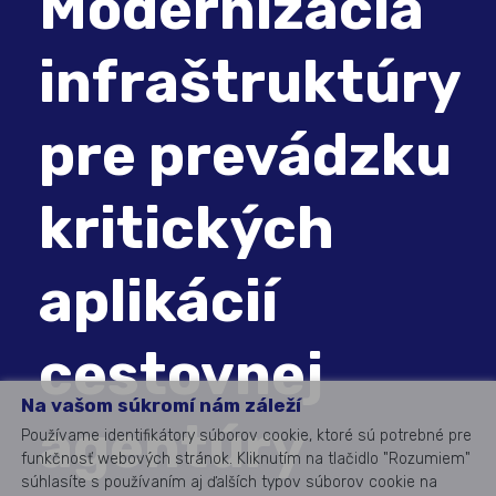
Modernizácia
infraštruktúry
pre prevádzku
kritických
aplikácií
cestovnej
Na vašom súkromí nám záleží
agentúry
Používame identifikátory súborov cookie, ktoré sú potrebné pre
funkčnosť webových stránok. Kliknutím na tlačidlo "Rozumiem"
súhlasíte s používaním aj ďalších typov súborov cookie na