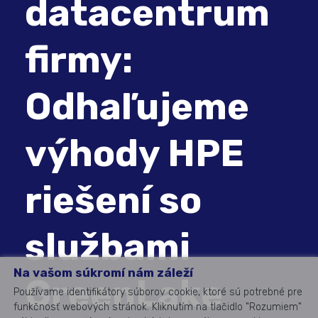
datacentrum
firmy:
Odhaľujeme
výhody HPE
riešení so
službami
Na vašom súkromí nám záleží
GreenLake
Používame identifikátory súborov cookie, ktoré sú potrebné pre
funkčnosť webových stránok. Kliknutím na tlačidlo "Rozumiem"