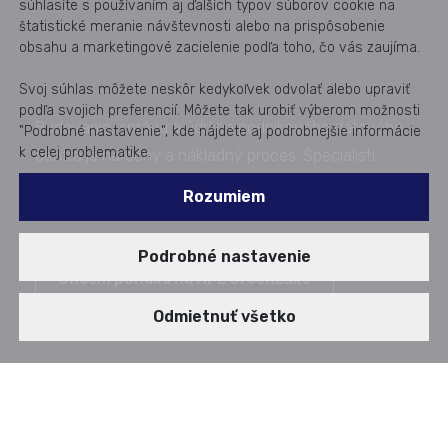
súhlasíte s používaním aj ďalších typov súborov cookie na
štatistické meranie návštevnosti alebo na prispôsobenie
obsahu a marketingové zacielenie podľa toho, čo vás zaujíma.
Svoj súhlas môžete neskôr kedykoľvek odvolať alebo upraviť
podľa svojich preferencií. Môžete tak urobiť výberom možnosti
Budovanie, správa a údržba podnikového dátového
"Podrobné nastavenie", kde nájdete aj podrobnejšie informácie
k celej problematike.
centra je náročný a nákladný proces. Špecialisti
Aricomy však majú bohaté skúsenosti s nástrojmi,
Rozumiem
ktoré tento proces uľahčujú a pomáhajú znižovať
náklady. Poďme sa na ne pozrieť.
Podrobné nastavenie
Chcem ponuku na HPE GreenLake
Publikované od: 13. 02. 2026
Odmietnuť všetko