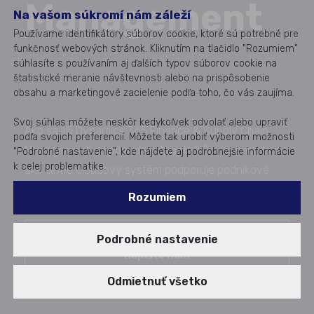
Management
Na vašom súkromí nám záleží
Používame identifikátory súborov cookie, ktoré sú potrebné pre
funkčnosť webových stránok. Kliknutím na tlačidlo "Rozumiem"
súhlasíte s používaním aj ďalších typov súborov cookie na
štatistické meranie návštevnosti alebo na prispôsobenie
obsahu a marketingové zacielenie podľa toho, čo vás zaujíma.
Svoj súhlas môžete neskôr kedykoľvek odvolať alebo upraviť
Ako sa líši Dynamics 365 Finance & Supply Chain
podľa svojich preferencií. Môžete tak urobiť výberom možnosti
Management od pôvodnej Axapty? Čo sa zmenilo a
"Podrobné nastavenie", kde nájdete aj podrobnejšie informácie
k celej problematike.
ako tento cloudový systém podporuje podnikové
procesy v oblasti financií, výroby aj dodávateľského
Rozumiem
reťazca?
Zvažujete prechod na Dynamics 365?
Podrobné nastavenie
Napíšte nám
Publikované od: 29. 01. 2026
Odmietnuť všetko