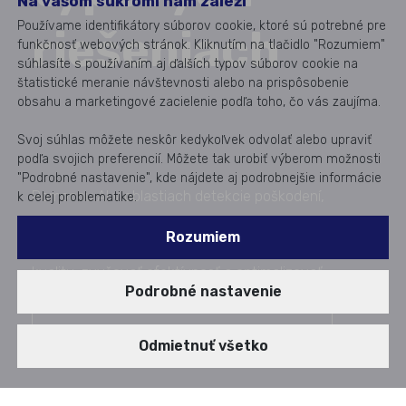
Na vašom súkromí nám záleží
Používame identifikátory súborov cookie, ktoré sú potrebné pre
riešeniach
funkčnosť webových stránok. Kliknutím na tlačidlo "Rozumiem"
súhlasíte s používaním aj ďalších typov súborov cookie na
štatistické meranie návštevnosti alebo na prispôsobenie
obsahu a marketingové zacielenie podľa toho, čo vás zaujíma.
Svoj súhlas môžete neskôr kedykoľvek odvolať alebo upraviť
podľa svojich preferencií. Môžete tak urobiť výberom možnosti
"Podrobné nastavenie", kde nájdete aj podrobnejšie informácie
Pomocou AI v oblastiach detekcie poškodení,
k celej problematike.
prediktívnej analýzy a automatizácie a optimalizácie
Rozumiem
procesov pomáhajú špecialisti Aricomy zlepšovať
kvalitu, zvyšovať efektívnosť a optimalizovať
Podrobné nastavenie
prevádzku vo rôznych odvetviach.
Využite naše kompetencie v oblasti AI
Odmietnuť všetko