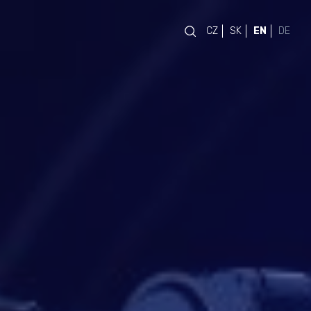
CZ
SK
EN
DE