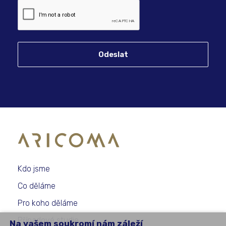
Odeslat
Kdo jsme
Co děláme
Pro koho děláme
Případové studie
Na vašem soukromí nám záleží