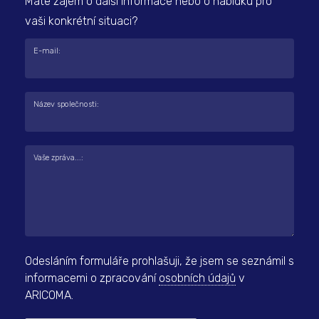
Máte zájem o další informace nebo o nabídku pro
vaši konkrétní situaci?
E-mail:
Název společnosti:
Vaše zpráva...:
Odesláním formuláře prohlašuji, že jsem se seznámil s
informacemi o zpracování
osobních údajů
v
ARICOMA.