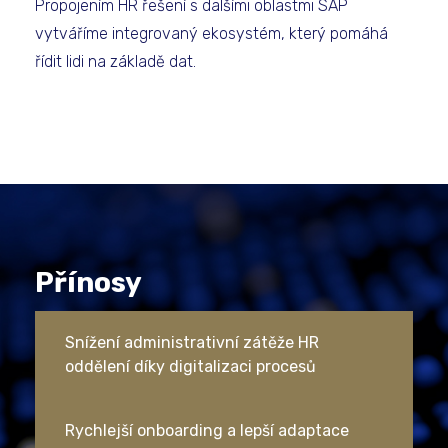
Propojením HR řešení s dalšími oblastmi SAP
vytváříme integrovaný ekosystém, který pomáhá
řídit lidi na základě dat.
Přínosy
Snížení administrativní zátěže HR
oddělení díky digitalizaci procesů
Rychlejší onboarding a lepší adaptace