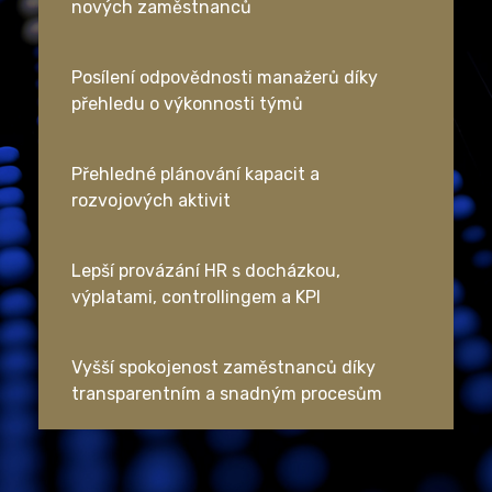
nových zaměstnanců
Posílení odpovědnosti manažerů díky
přehledu o výkonnosti týmů
Přehledné plánování kapacit a
rozvojových aktivit
Lepší provázání HR s docházkou,
výplatami, controllingem a KPI
Vyšší spokojenost zaměstnanců díky
transparentním a snadným procesům