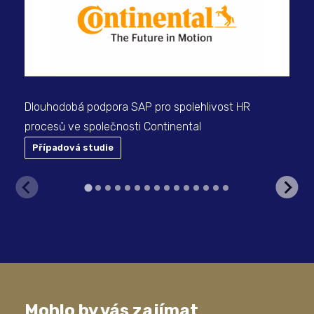
Dlouhodobá podpora SAP pro spolehlivost HR
Sto
procesů ve společnosti Continental
výr
Ele
Případová studie
Mohlo by vás zajímat