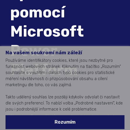
pomocí
Microsoft
Power
Na vašem soukromí nám záleží
Používáme identifikátory cookies, které jsou nezbytné pro
Platform
funkčnost webových stránek. Kliknutím na tlačítko „Rozumím“
souhlasíte s využitím i dalších typů cookies pro statistické
měření návštěvnosti či přizpůsobování obsahu a cílení
marketingu dle toho, co vás zajímá.
Takto udělený souhlas lze později kdykoliv odvolat či nastavit
dle svých preferencí. To nabízí volba „Podrobné nastavení“, kde
jsou i podrobnější informace k celé problematice.
Objevte s Power Platform možnosti kontroly vašich
Rozumím
dat díky přehledným reportům, vytváření vlastních