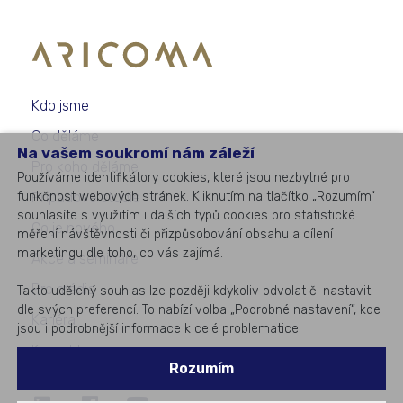
Kdo jsme
Co děláme
Na vašem soukromí nám záleží
Pro koho děláme
Používáme identifikátory cookies, které jsou nezbytné pro
funkčnost webových stránek. Kliknutím na tlačítko „Rozumím“
Případové studie
souhlasíte s využitím i dalších typů cookies pro statistické
Co je nového
měření návštěvnosti či přizpůsobování obsahu a cílení
marketingu dle toho, co vás zajímá.
Akce a semináře
Pro média
Takto udělený souhlas lze později kdykoliv odvolat či nastavit
dle svých preferencí. To nabízí volba „Podrobné nastavení“, kde
Kariéra
jsou i podrobnější informace k celé problematice.
Kontakty
Rozumím