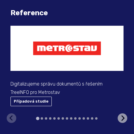
Reference
Mod
Bus
Slo
Digitalizujeme správu dokumentů s řešením
TreeINFO pro Metrostav
Případová studie
P