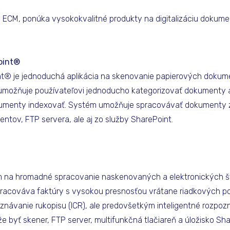
ti ECM, ponúka vysokokvalitné produkty na digitalizáciu dokume
oint®
t® je jednoduchá aplikácia na skenovanie papierových dokum
a umožňuje používateľovi jednoducho kategorizovať dokumenty
dokumenty indexovať. Systém umožňuje spracovávať dokumenty 
ntov, FTP servera, ale aj zo služby SharePoint.
m na hromadné spracovanie naskenovaných a elektronických š
acováva faktúry s vysokou presnosťou vrátane riadkových pol
znávanie rukopisu (ICR), ale predovšetkým inteligentné rozpoz
 byť skener, FTP server, multifunkčná tlačiareň a úložisko Sha