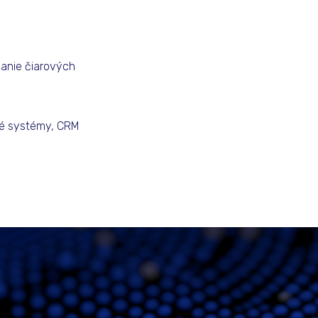
anie čiarových
ké systémy, CRM