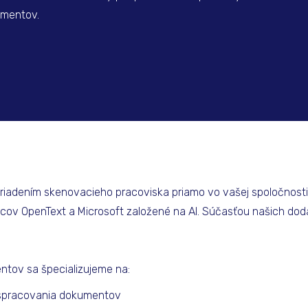
umentov.
adením skenovacieho pracoviska priamo vo vašej spoločnosti
ov OpenText a Microsoft založené na AI. Súčasťou našich do
entov sa špecializujeme na:
o spracovania dokumentov