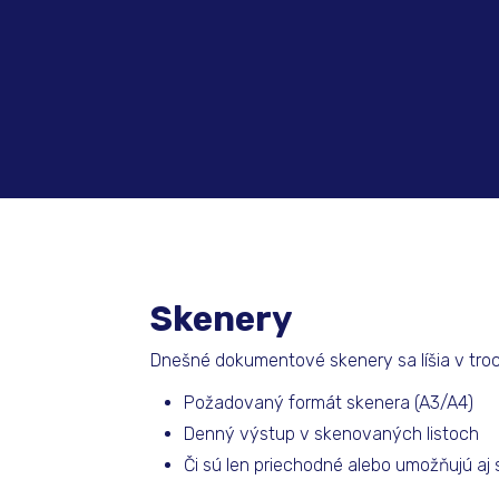
Skenery
Dnešné dokumentové skenery sa líšia v tro
Požadovaný formát skenera (A3/A4)
Denný výstup v skenovaných listoch
Či sú len priechodné alebo umožňujú a