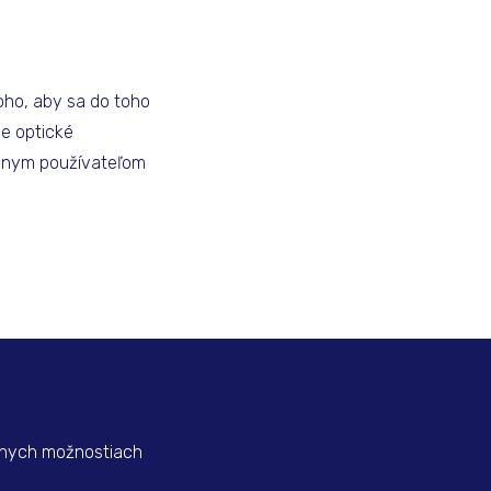
oho, aby sa do toho
je optické
ávnym používateľom
tnych možnostiach