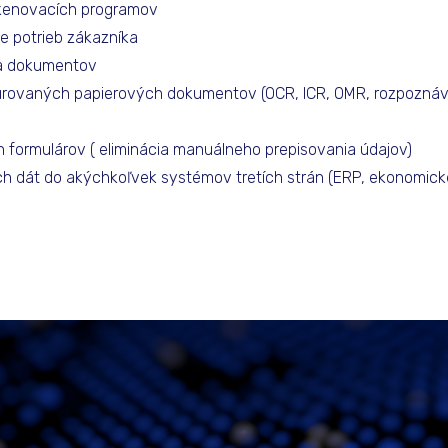
skenovacích programov
e potrieb zákazníka
cia dokumentov
túrovaných papierových dokumentov (OCR, ICR, OMR, rozpoznáv
 formulárov ( eliminácia manuálneho prepisovania údajov)
 dát do akýchkoľvek systémov tretích strán (ERP, ekonomic