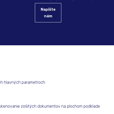
Napíšte
nám
ch hlavných parametroch.
j skenovanie zošitých dokumentov na plochom podklade