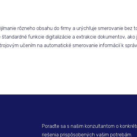
rijímanie rôzneho obsahu do firmy a urýchľuje smerovanie bez t
e štandardné funkcie digitalizácie a extrakcie dokumentov, ako 
trojovým učením na automatické smerovanie informácií k spr
Poraďte sa s našim konzultantom o konkré
riešenia prispôsobených vašim potrebám.