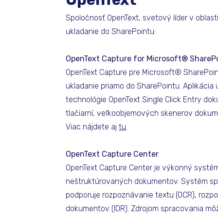
Spoločnosť OpenText, svetový líder v oblas
ukladanie do SharePointu:
OpenText Capture for Microsoft® ShareP
OpenText Capture pre Microsoft® SharePoin
ukladanie priamo do SharePointu. Aplikáci
technológie OpenText Single Click Entry 
tlačiarní, veľkoobjemových skenerov dokume
Viac nájdete aj
t
u
.
OpenText Capture Center
OpenText Capture Center je výkonný systé
neštruktúrovaných dokumentov. Systém spr
podporuje rozpoznávanie textu (OCR), rozpo
dokumentov (IDR). Zdrojom spracovania môže