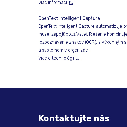
Viac informácií
t
u
.
OpenText Intelligent Capture
OpenText Intelligent Capture automatizuje p
musel zapojiť používateľ. Riešenie kombinuj
rozpoznávanie znakov (OCR), s výkonným s
a systémom v organizácii.
Viac o technológii
t
u
.
Kontaktujte nás