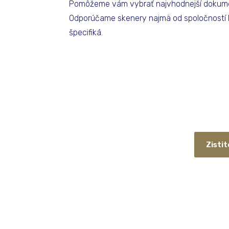
Pomôžeme vám vybrať najvhodnejší dokume
Odporúčame skenery najmä od spoločností F
špecifiká.
Zistit