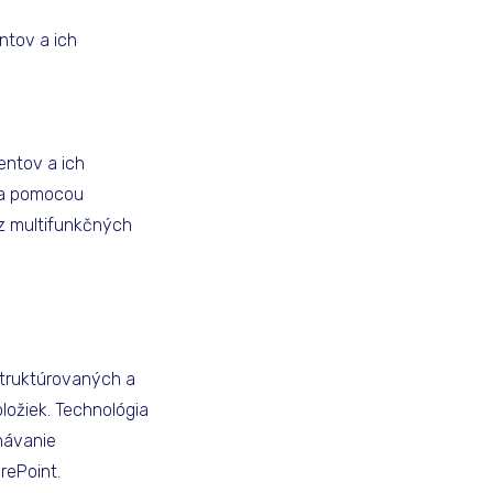
ntov a ich
entov a ich
 a pomocou
z multifunkčných
truktúrovaných a
ožiek. Technológia
návanie
rePoint.