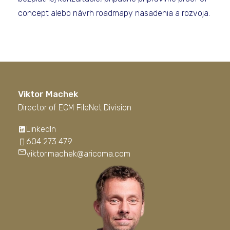
concept alebo návrh roadmapy nasadenia a rozvoja.
Viktor Machek
Director of ECM FileNet Division
LinkedIn
604 273 479
viktor.machek@aricoma.com