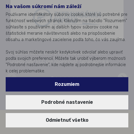
Na vašom súkromí nám záleží
Zab
Používame identifikátory súborov cookie, ktoré sú potrebné pre
úlo
funkčnosť webových stránok. Kliknutím na tlačidlo "Rozumiem"
súhlasíte s používaním aj ďalších typov súborov cookie na
štatistické meranie návštevnosti alebo na prispôsobenie
obsahu a marketingové zacielenie podľa toho, čo vás zaujíma.
Svoj súhlas môžete neskôr kedykoľvek odvolať alebo upraviť
Implementovali sme archíváciu zákazníckych
podľa svojich preferencií. Môžete tak urobiť výberom možnosti
údajov SAP ECC pre spoločnosť Tatravagónka
Z
"Podrobné nastavenie", kde nájdete aj podrobnejšie informácie
k celej problematike.
Rozumiem
Podrobné nastavenie
Odmietnuť všetko