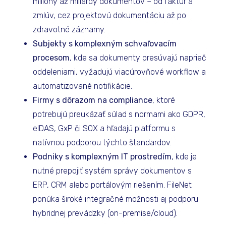
milióny až miliardy dokumentov – od faktúr a
zmlúv, cez projektovú dokumentáciu až po
zdravotné záznamy.
Subjekty s komplexným schvaľovacím
procesom
, kde sa dokumenty presúvajú naprieč
oddeleniami, vyžadujú viacúrovňové workflow a
automatizované notifikácie.
Firmy s dôrazom na compliance
, ktoré
potrebujú preukázať súlad s normami ako GDPR,
eIDAS, GxP či SOX a hľadajú platformu s
natívnou podporou týchto štandardov.
Podniky s komplexným IT prostredím
, kde je
nutné prepojiť systém správy dokumentov s
ERP, CRM alebo portálovým riešením. FileNet
ponúka široké integračné možnosti aj podporu
hybridnej prevádzky (on-premise/cloud).