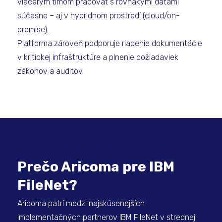
viacerým tímom pracovať s rovnakými dátami
súčasne – aj v hybridnom prostredí (cloud/on-
premise).
Platforma zároveň podporuje riadenie dokumentácie
v kritickej infraštruktúre a plnenie požiadaviek
zákonov a auditov.
Prečo Aricoma pre IBM
FileNet?
Aricoma patrí medzi najskúsenejších
implementačných partnerov IBM FileNet v strednej