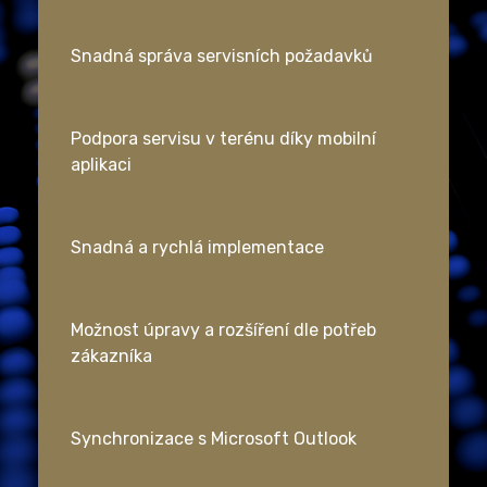
Snadná správa servisních požadavků
Podpora servisu v terénu díky mobilní
aplikaci
Snadná a rychlá implementace
Možnost úpravy a rozšíření dle potřeb
zákazníka
Synchronizace s Microsoft Outlook