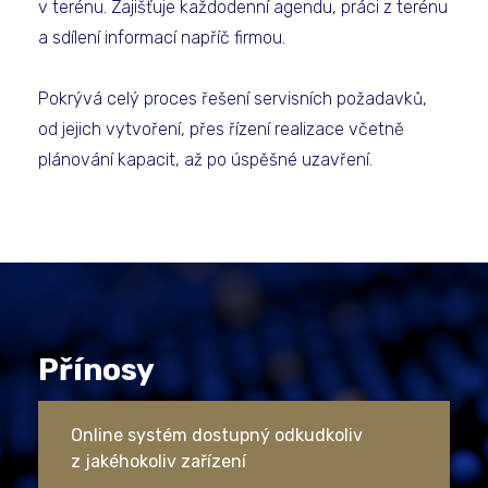
v terénu. Zajišťuje každodenní agendu, práci z terénu
a sdílení informací napříč firmou.
Pokrývá celý proces řešení servisních požadavků,
od jejich vytvoření, přes řízení realizace včetně
plánování kapacit, až po úspěšné uzavření.
Přínosy
Online systém dostupný odkudkoliv
z jakéhokoliv zařízení