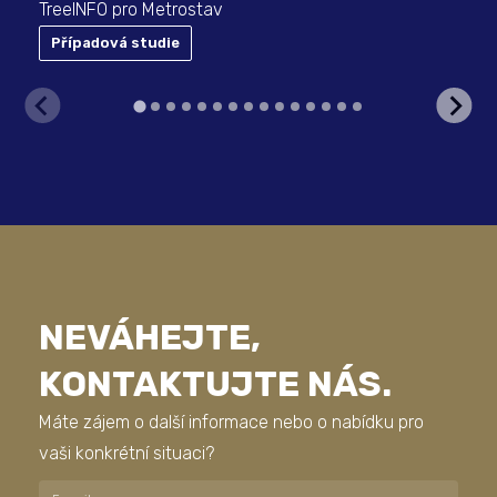
TreeINFO pro Metrostav
Případová studie
P
NEVÁHEJTE,
KONTAKTUJTE NÁS.
Máte zájem o další informace nebo o nabídku pro
vaši konkrétní situaci?