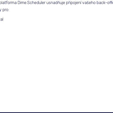
í platforma Dime.Scheduler usnadňuje připojení vašeho back-off
y pro:
al