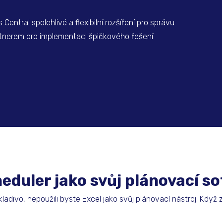
entral spolehlivé a flexibilní rozšíření pro správu
rtnerem pro implementaci špičkového řešení
heduler jako svůj plánovací s
ladivo, nepoužili byste Excel jako svůj plánovací nástroj. Když z