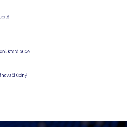
acitě
ení, které bude
lánovači úplný