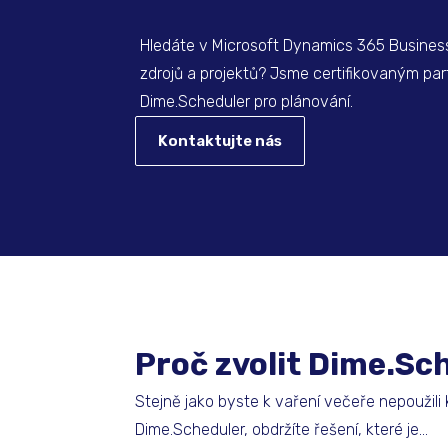
Hledáte v Microsoft Dynamics 365 Business C
zdrojů a projektů? Jsme certifikovaným pa
Dime.Scheduler pro plánování.
Kontaktujte nás
Proč zvolit Dime.Sc
Stejně jako byste k vaření večeře nepoužili k
Dime.Scheduler, obdržíte řešení, které je...