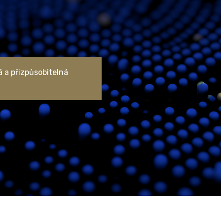
 a přizpůsobitelná