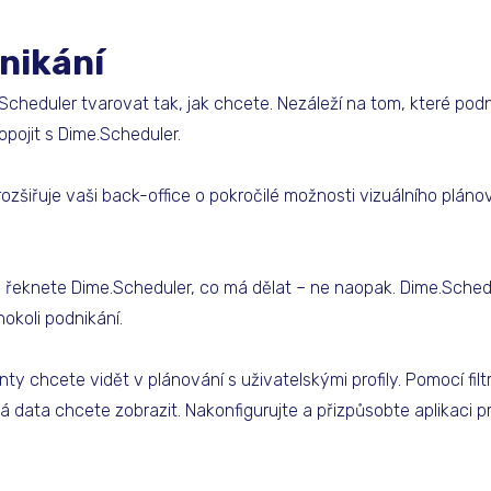
nikání
cheduler tvarovat tak, jak chcete. Nezáleží na tom, které po
opojit s Dime.Scheduler.
rozšiřuje vaši back-office o pokročilé možnosti vizuálního pláno
y řeknete Dime.Scheduler, co má dělat – ne naopak. Dime.Sche
koli podnikání.
y chcete vidět v plánování s uživatelskými profily. Pomocí filtr
 data chcete zobrazit. Nakonfigurujte a přizpůsobte aplikaci p