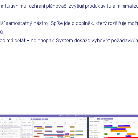
ntuitivnímu rozhraní plánovači zvyšují produktivitu a minimalizu
ší samostatný nástroj. Spíše jde o doplněk, který rozšiřuje m
ů.
, co má dělat – ne naopak. Systém dokáže vyhovět požadavků