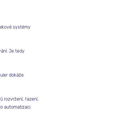
dnikové systémy
vání. Je tedy
duler dokáže
ů rozvržení, řazení,
ro automatizaci