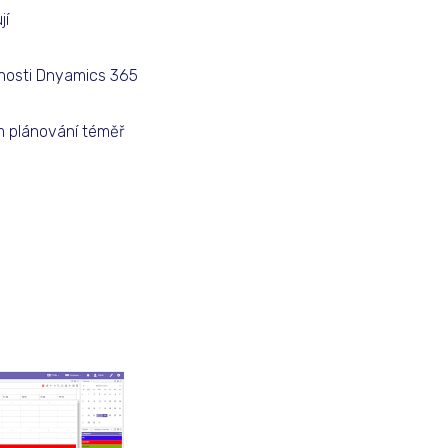
jí
ožnosti Dnyamics 365
m plánování téměř