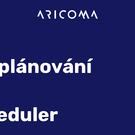
 plánování
eduler