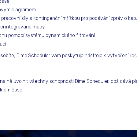
 čase
tovým diagramem
 pracovní síly s kontingenční mřížkou pro podávání zpráv o kap
ocí integrované mapy
lohu pomocí systému dynamického filtrování
ací
sobíte, Dime.Scheduler vám poskytuje nástroje k vytvoření řeš
e na ně uvolnit všechny schopnosti Dime.Scheduler, což dává p
álném čase.