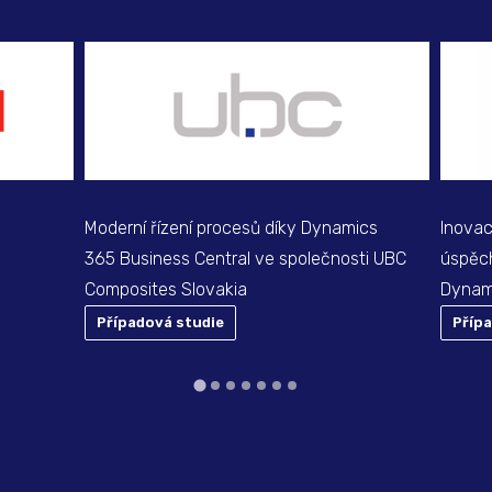
Moderní řízení procesů díky Dynamics
Inovac
365 Business Central ve společnosti UBC
úspěch
Composites Slovakia
Dynam
Případová studie
Příp