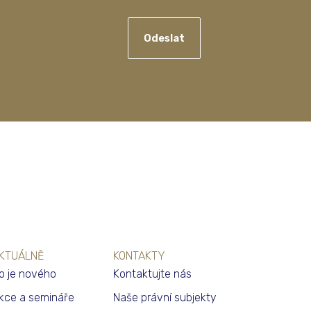
Odeslat
KTUÁLNĚ
KONTAKTY
o je nového
Kontaktujte nás
kce a semináře
Naše právní subjekty