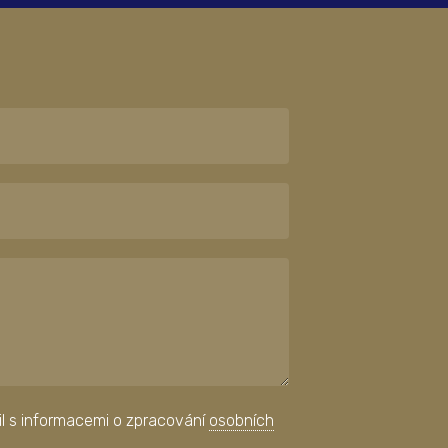
il s informacemi o zpracování
osobních