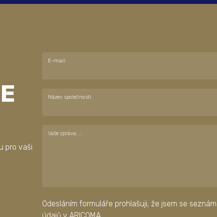
E-mail:
E
Název společnosti:
Vaše zpráva...:
u pro vaši
Odesláním formuláře prohlašuji, že jsem se seznám
údajů
v ARICOMA.