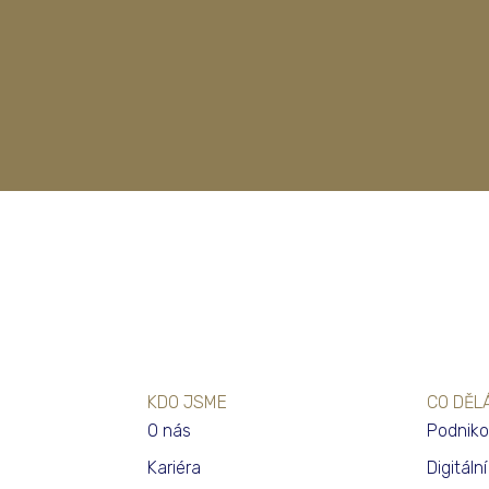
KDO JSME
CO DĚL
O nás
Podniko
Kariéra
Digitáln