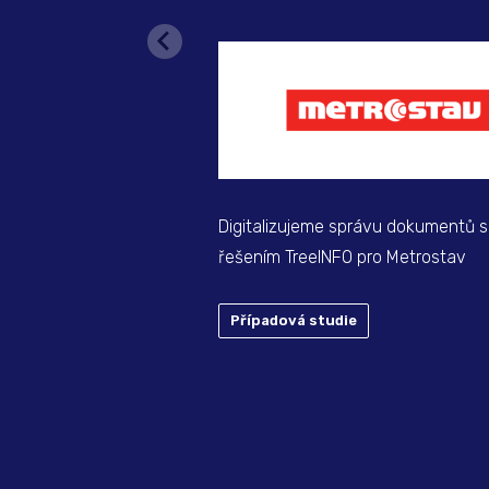
Digitalizujeme správu dokumentů s
řešením TreeINFO pro Metrostav
Případová studie