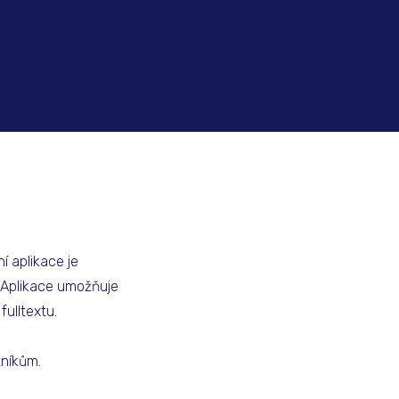
í aplikace je
í. Aplikace umožňuje
ulltextu.
tníkům.