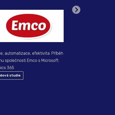
Zefektivnili jsme správu 
obsahu pomocí AI pro L
e, automatizace, efektivita: Příběh
u společnosti Emco s Microsoft
ics 365
adová studie
Případová studie