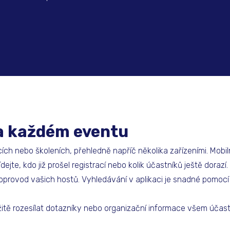
na každém eventu
ch nebo školeních, přehledně napříč několika zařízeními. Mobiln
ejte, kdo již prošel registrací nebo kolik účastníků ještě doraz
oprovod vašich hostů. Vyhledávání v aplikaci je snadné pomocí f
itě rozesílat dotazníky nebo organizační informace všem účas