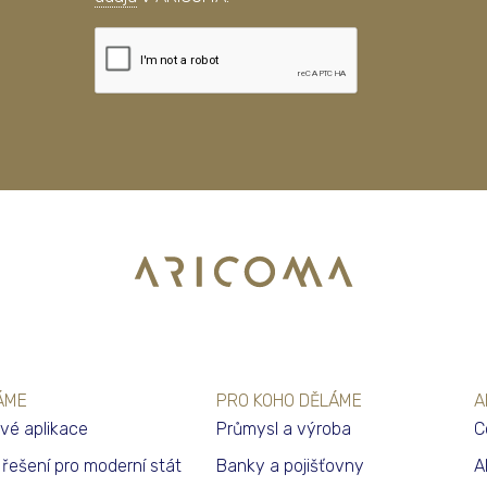
ÁME
PRO KOHO DĚLÁME
A
vé aplikace
Průmysl a výroba
C
í řešení pro moderní stát
Banky a pojišťovny
A