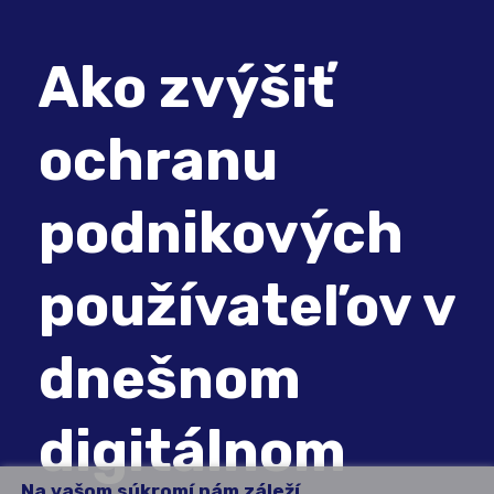
Ako zvýšiť
ochranu
podnikových
používateľov v
dnešnom
digitálnom
Na vašom súkromí nám záleží