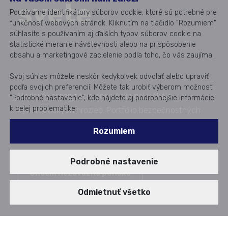
svete
Používame identifikátory súborov cookie, ktoré sú potrebné pre
funkčnosť webových stránok. Kliknutím na tlačidlo "Rozumiem"
súhlasíte s používaním aj ďalších typov súborov cookie na
štatistické meranie návštevnosti alebo na prispôsobenie
obsahu a marketingové zacielenie podľa toho, čo vás zaujíma.
Svoj súhlas môžete neskôr kedykoľvek odvolať alebo upraviť
podľa svojich preferencií. Môžete tak urobiť výberom možnosti
Moderné organizácie dnes čelia celej škále
"Podrobné nastavenie", kde nájdete aj podrobnejšie informácie
k celej problematike.
kybernetických hrozieb. Portfólio bezpečnostných
riešení, ktoré ponúkame v rámci Microsoft 365,
Rozumiem
poskytuje podľa našich skúseností komplexnú
ochranu na všetkých úrovniach.
Podrobné nastavenie
Chcem nezáväznú ponuku
Publikované od: 03. 01. 2025
Odmietnuť všetko