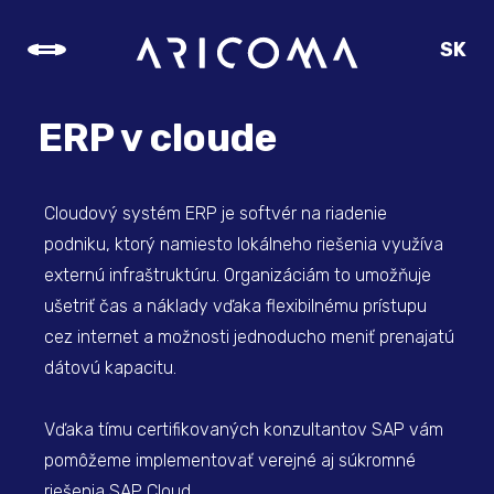
SK
CZ
EN
ERP v cloude
DE
Cloudový systém ERP je softvér na riadenie
podniku, ktorý namiesto lokálneho riešenia využíva
externú infraštruktúru. Organizáciám to umožňuje
ušetriť čas a náklady vďaka flexibilnému prístupu
cez internet a možnosti jednoducho meniť prenajatú
dátovú kapacitu.
Vďaka tímu certifikovaných konzultantov SAP vám
pomôžeme implementovať verejné aj súkromné
riešenia SAP Cloud.