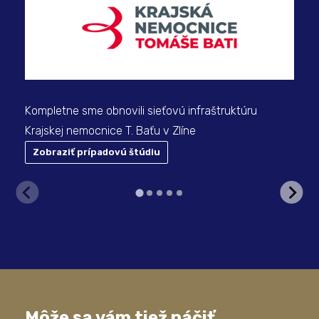
Slu
pre
Kompletne sme obnovili sieťovú infraštruktúru
Krajskej nemocnice T. Baťu v Zlíne
Zobraziť prípadovú štúdiu
Z
Môže sa vám tiež páčiť