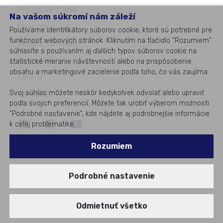
Prípadové štúdie
Na vašom súkromí nám záleží
Čo je nové
Používame identifikátory súborov cookie, ktoré sú potrebné pre
funkčnosť webových stránok. Kliknutím na tlačidlo "Rozumiem"
Akcie a semináre
súhlasíte s používaním aj ďalších typov súborov cookie na
Pre médiá
štatistické meranie návštevnosti alebo na prispôsobenie
obsahu a marketingové zacielenie podľa toho, čo vás zaujíma.
Kariéra
Svoj súhlas môžete neskôr kedykoľvek odvolať alebo upraviť
Kontakty
podľa svojich preferencií. Môžete tak urobiť výberom možnosti
"Podrobné nastavenie", kde nájdete aj podrobnejšie informácie
k celej problematike.
©
2026
All rights reserved
Rozumiem
#1
v podnikovom IT
Podrobné nastavenie
Odmietnuť všetko