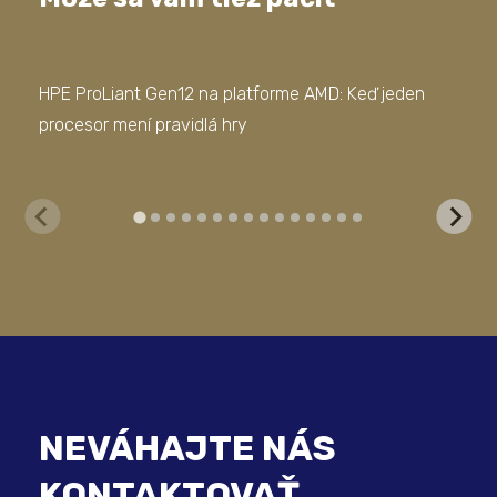
HPE ProLiant Gen12 na platforme AMD: Keď jeden
Mod
procesor mení pravidlá hry
sof
NEVÁHAJTE NÁS
KONTAKTOVAŤ