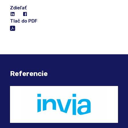
Zdieľať
Tlač do PDF
Referencie
Slu
pre