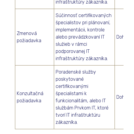
infraštruktúry zákazníka.
Súčinnosť certifikovaných
špecialistov pri plánovaní,
implementácii, kontrole
Zmenová
alebo prevádzkovaní IT
Dohodo
požiadavka
služieb v rámci
podporovanej IT
infraštruktúry zákazníka.
Poradenské služby
poskytované
certifikovanými
Konzultačná
špecialistami k
Dohodo
požiadavka
funkcionalitám, alebo IT
službám Prvkom IT, ktoré
tvorí IT infraštruktúru
zákazníka.