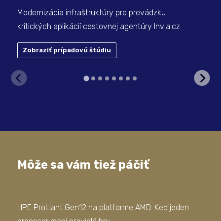
Modernizácia infraštruktúry pre prevádzku
kritických aplikácií cestovnej agentúry Invia.cz
Zobraziť prípadovú štúdiu
Z
Môže sa vám tiež páčiť
HPE ProLiant Gen12 na platforme AMD: Keď jeden
Mod