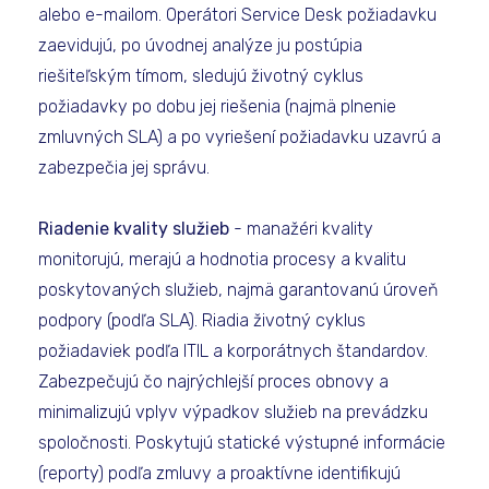
alebo e-mailom. Operátori Service Desk požiadavku
zaevidujú, po úvodnej analýze ju postúpia
riešiteľským tímom, sledujú životný cyklus
požiadavky po dobu jej riešenia (najmä plnenie
zmluvných SLA) a po vyriešení požiadavku uzavrú a
zabezpečia jej správu.
Riadenie kvality služieb
- manažéri kvality
monitorujú, merajú a hodnotia procesy a kvalitu
poskytovaných služieb, najmä garantovanú úroveň
podpory (podľa SLA). Riadia životný cyklus
požiadaviek podľa ITIL a korporátnych štandardov.
Zabezpečujú čo najrýchlejší proces obnovy a
minimalizujú vplyv výpadkov služieb na prevádzku
spoločnosti. Poskytujú statické výstupné informácie
(reporty) podľa zmluvy a proaktívne identifikujú