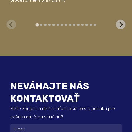
procesor mení pravidlá hry
sof
NEVÁHAJTE NÁS
KONTAKTOVAŤ
Máte záujem o ďalšie informácie alebo ponuku pre
vašu konkrétnu situáciu?
E-mail: