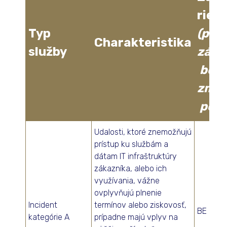
rieš
Typ
(pre
Charakteristika
služby
záka
bez
zmlu
podp
Udalosti, ktoré znemožňujú
prístup ku službám a
dátam IT infraštruktúry
zákazníka, alebo ich
využívania, vážne
ovplyvňujú plnenie
Incident
termínov alebo ziskovosť,
BE
kategórie A
prípadne majú vplyv na