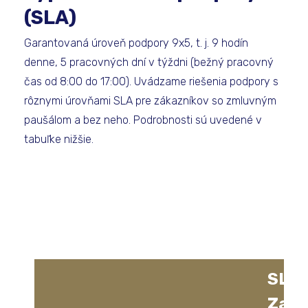
(SLA)
Garantovaná úroveň podpory 9x5, t. j. 9 hodín
denne, 5 pracovných dní v týždni (bežný pracovný
čas od 8:00 do 17:00). Uvádzame riešenia podpory s
rôznymi úrovňami SLA pre zákazníkov so zmluvným
paušálom a bez neho. Podrobnosti sú uvedené v
tabuľke nižšie.
SLA
Zahá