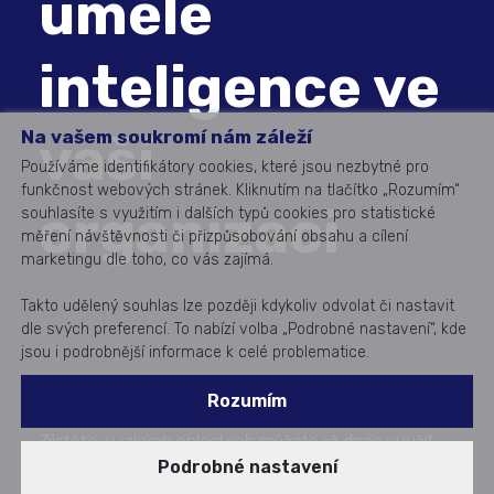
umělé
inteligence ve
Na vašem soukromí nám záleží
vaší
Používáme identifikátory cookies, které jsou nezbytné pro
funkčnost webových stránek. Kliknutím na tlačítko „Rozumím“
organizaci
souhlasíte s využitím i dalších typů cookies pro statistické
měření návštěvnosti či přizpůsobování obsahu a cílení
marketingu dle toho, co vás zajímá.
Takto udělený souhlas lze později kdykoliv odvolat či nastavit
dle svých preferencí. To nabízí volba „Podrobné nastavení“, kde
jsou i podrobnější informace k celé problematice.
Rozumím
Technologie AI jsou fenoménem současnosti.
Zjistěte, v jakých oblastech můžete již dnes využít
Podrobné nastavení
kompetence a zkušenosti z reálných projektů našich