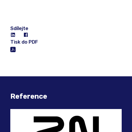
Sdílejte
Tisk do PDF
Reference
Web
Min