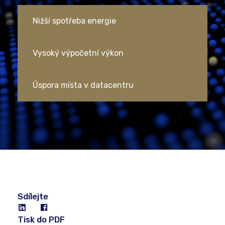
Nižší spotřeba energie
Vysoký výpočetní výkon
Úspora místa v datacentru
Sdílejte
Tisk do PDF