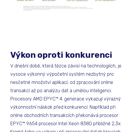
Výkon oproti konkurenci
V dnešní době, která tězce závisí na technologiích, je
vysoce výkonný výpočetní systém nezbytný pro
nesčetné množství aplikací, od zpracování online
transakcí až po analýzu dat a umělou inteligenci.
Procesory AMD EPYC™ 4. generace vykazují výrazný
výkonnostní náskok před konkurencí. Například při
online obchodních transakcích překonává procesor
EPYC™ 9654 procesor Intel Xeon 8380 přibližně 2,3x.
Kromě toho ve výkonu při zpracování databázových