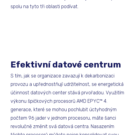
spolu na tyto tři oblasti podívat.
Efektivní datové centrum
S tím, jak se organizace zavazují k dekarbonizaci
provozu a upřednostňují udržitelnost, se energetická
účinnost datových center stává prvořadou. Využitím
výkonu špičkových procesorů AMD EPYC™ 4.
generace, které se mohou pochlubit úctyhodným
počtem 96 jader v jednom procesoru, máte šanci
revolučně změnit svá datová centra. Nasazením
těchto procesorů můžete nejen konsolidovat svou