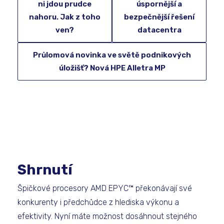
ni jdou prudce
úspornější a
nahoru. Jak z toho
bezpečnější řešení
ven?
datacentra
Průlomová novinka ve světě podnikových
úložišť? Nová HPE Alletra MP
Shrnutí
Špičkové procesory AMD EPYC™ překonávají své
konkurenty i předchůdce z hlediska výkonu a
efektivity. Nyní máte možnost dosáhnout stejného