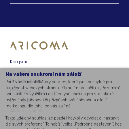
Kdo jsme
Co děláme
Na vašem soukromí nám záleží
Pro koho děláme
Používáme identifikátory cookies, které jsou nezbytné pro
funkčnost webových stránek. Kliknutím na tlačítko „Rozumím“
Případové studie
souhlasíte s využitím i dalších typů cookies pro statistické
měření návštěvnosti či přizpůsobování obsahu a cílení
Co je nového
marketingu dle toho, co vás zajímá.
Akce a semináře
Takto udělený souhlas lze později kdykoliv odvolat či nastavit
Pro média
dle svých preferencí. To nabízí volba „Podrobné nastavení“, kde