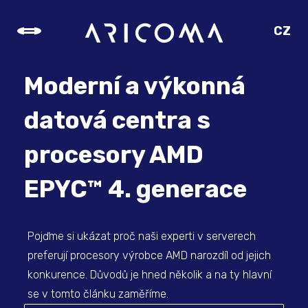
CZ
SK
EN
Moderní a výkonná
DE
datová centra s
procesory AMD
EPYC™ 4. generace
Pojďme si ukázat proč naši experti v serverech
preferují procesory výrobce AMD narozdíl od jejich
konkurence. Důvodů je hned několik a na ty hlavní
se v tomto článku zaměříme.