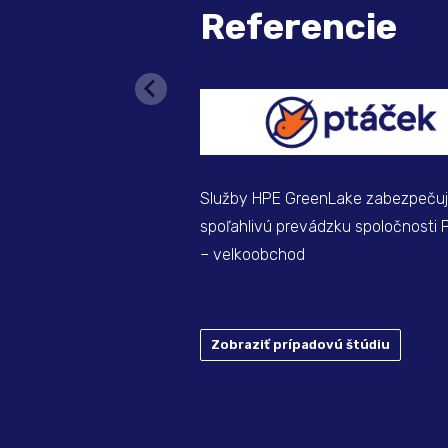
Referencie
Služby HPE GreenLake zabezpeču
spoľahlivú prevádzku spoločnosti 
– velkoobchod
Zobraziť prípadovú štúdiu