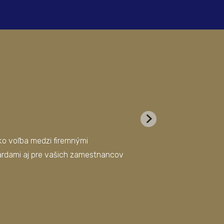
o voľba medzi firemnými
Správa a bezpečnosť Ap
rdami aj pre vašich zamestnancov
firemnom prostredí