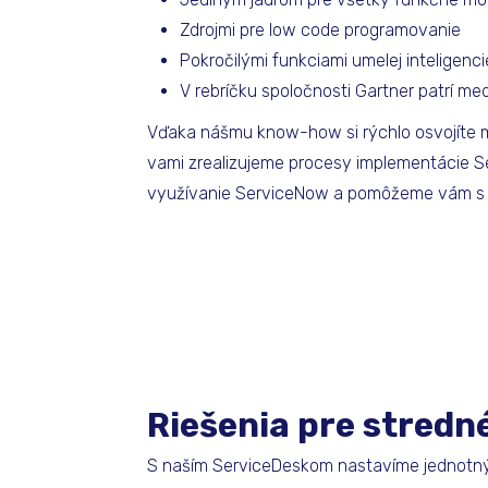
Zdrojmi pre low code programovanie
Pokročilými funkciami umelej inteligenci
V rebríčku spoločnosti Gartner patrí me
Vďaka nášmu know-how si rýchlo osvojíte me
vami zrealizujeme procesy implementácie S
využívanie ServiceNow a pomôžeme vám s ú
Riešenia pre stredn
S naším ServiceDeskom nastavíme jednotný