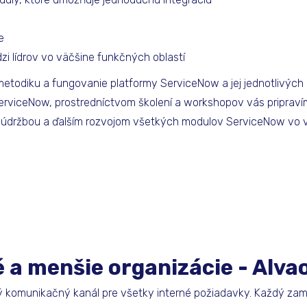
e
dzi lídrov vo väčšine funkčných oblastí
todiku a fungovanie platformy ServiceNow a jej jednotlivých 
erviceNow, prostredníctvom školení a workshopov vás pripraví
držbou a ďalším rozvojom všetkých modulov ServiceNow vo vaš
é a menšie organizácie - Alva
 komunikačný kanál pre všetky interné požiadavky. Každý za