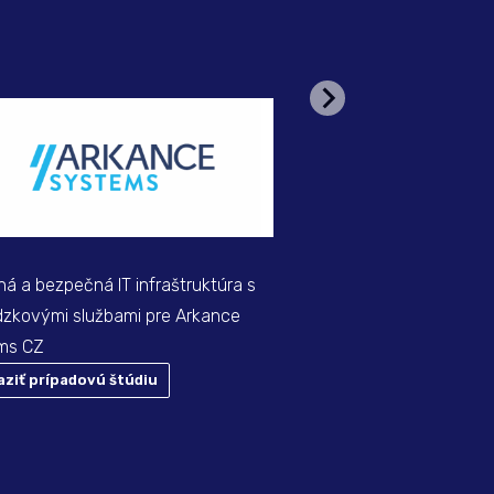
á a bezpečná IT infraštruktúra s
Dodávka softvéru, vývoj 
dzkovými službami pre Arkance
prevádzková podpora a
ms CZ
centra pre skupinu ČEZ
aziť prípadovú štúdiu