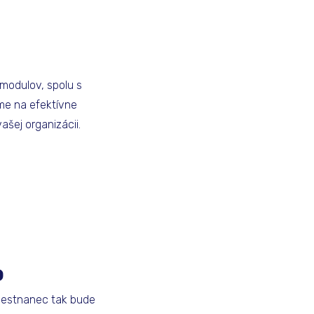
modulov, spolu s
me na efektívne
ej organizácii.
o
mestnanec tak bude