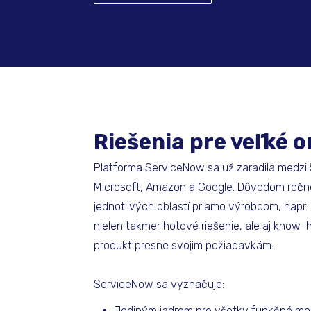
Riešenia pre veľké 
Platforma ServiceNow sa už zaradila medzi 
Microsoft, Amazon a Google. Dôvodom ročné
jednotlivých oblastí priamo výrobcom, napr. I
nielen takmer hotové riešenie, ale aj know-
produkt presne svojim požiadavkám.
ServiceNow sa vyznačuje:
Jediným jadrom pre všetky funkčné mod