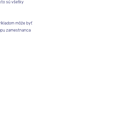
kto sú všetky
Príkladom môže byť
stupu zamestnanca