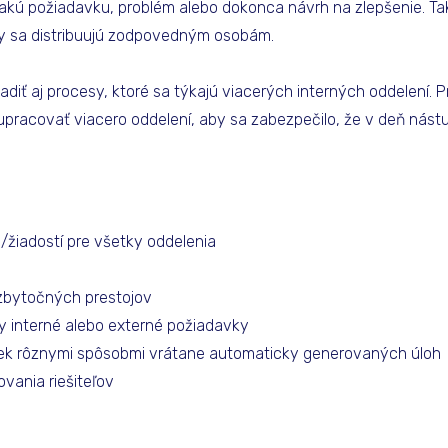
jakú požiadavku, problém alebo dokonca návrh na zlepšenie. Ta
y sa distribuujú zodpovedným osobám.
iť aj procesy, ktoré sa týkajú viacerých interných oddelení. 
upracovať viacero oddelení, aby sa zabezpečilo, že v deň ná
/žiadostí pre všetky oddelenia
zbytočných prestojov
 interné alebo externé požiadavky
iek rôznymi spôsobmi vrátane automaticky generovaných úloh
ania riešiteľov