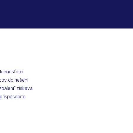
oločnosťami
ov do riešení
ozbalení" získava
prispôsobíte