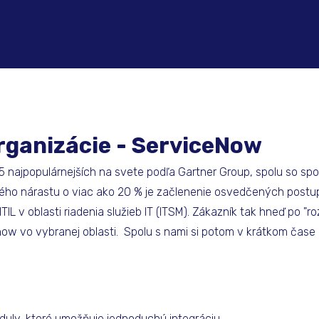
organizácie - ServiceNow
5 najpopulárnejších na svete podľa Gartner Group, spolu so sp
ho nárastu o viac ako 20 % je začlenenie osvedčených postup
TIL v oblasti riadenia služieb IT (ITSM). Zákazník tak hneď po "r
how vo vybranej oblasti. Spolu s nami si potom v krátkom čase 
uly, ktoré umožňuje jednoduchú integráciu