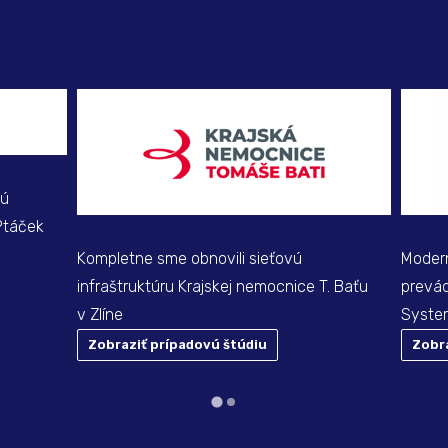
jú
Ptáček
Kompletne sme obnovili sieťovú
Modern
infraštruktúru Krajskej nemocnice T. Baťu
prevá
v Zlíne
Syste
Zobraziť prípadovú štúdiu
Zobr