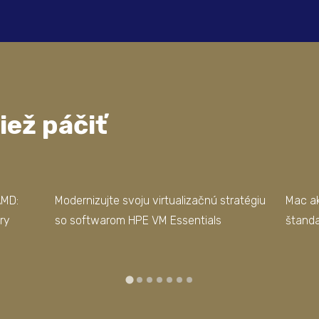
iež páčiť
AMD:
Modernizujte svoju virtualizačnú stratégiu
Mac ak
ry
so softwarom HPE VM Essentials
štanda