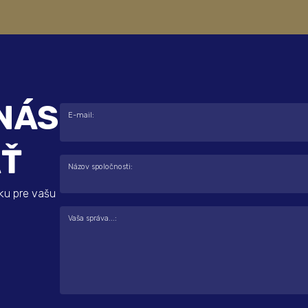
NÁS
E-mail:
AŤ
Názov spoločnosti:
ku pre vašu
Vaša správa...: