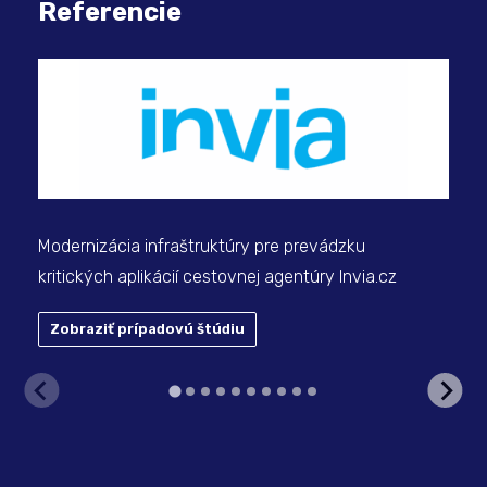
Referencie
Kon
vys
Ph
Modernizácia infraštruktúry pre prevádzku
kritických aplikácií cestovnej agentúry Invia.cz
Zobraziť prípadovú štúdiu
Z