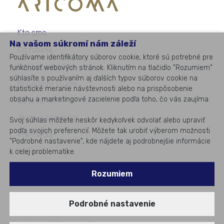
Kto sme
Na vašom súkromí nám záleží
Čo robíme
Používame identifikátory súborov cookie, ktoré sú potrebné pre
Pre koho robíme
funkčnosť webových stránok. Kliknutím na tlačidlo "Rozumiem"
súhlasíte s používaním aj ďalších typov súborov cookie na
Prípadové štúdie
štatistické meranie návštevnosti alebo na prispôsobenie
obsahu a marketingové zacielenie podľa toho, čo vás zaujíma.
Čo je nové
Akcie a semináre
Svoj súhlas môžete neskôr kedykoľvek odvolať alebo upraviť
podľa svojich preferencií. Môžete tak urobiť výberom možnosti
Pre médiá
"Podrobné nastavenie", kde nájdete aj podrobnejšie informácie
Kariéra
k celej problematike.
Kontakty
Rozumiem
Podrobné nastavenie
©
2026
All rights reserved