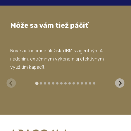
Môže sa vám tiež páčiť
Nové autonómne úložiská IBM s agentným AI
Efe
riadením, extrémnym výkonom aj efektívnym
HPE
využitím kapacít