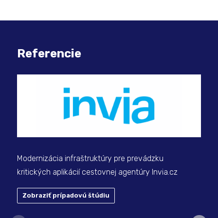
Referencie
Mod
spo
Modernizácia infraštruktúry pre prevádzku
kritických aplikácií cestovnej agentúry Invia.cz
Zobraziť prípadovú štúdiu
Z