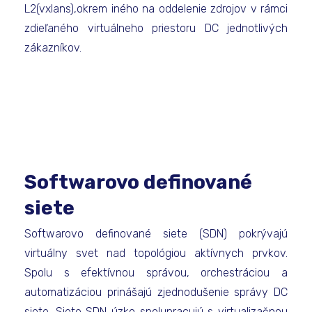
L2(vxlans),okrem iného na oddelenie zdrojov v rámci
zdieľaného virtuálneho priestoru DC jednotlivých
zákazníkov.
Softwarovo definované
siete
Softwarovo definované siete (SDN) pokrývajú
virtuálny svet nad topológiou aktívnych prvkov.
Spolu s efektívnou správou, orchestráciou a
automatizáciou prinášajú zjednodušenie správy DC
siete. Siete SDN úzko spolupracujú s virtualizačnou