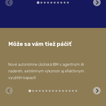
Môže sa vám tiež páčiť
Nové autonómne úložiská IBM s agentným AI
Efe
riadením, extrémnym výkonom aj efektívnym
HPE
využitím kapacít