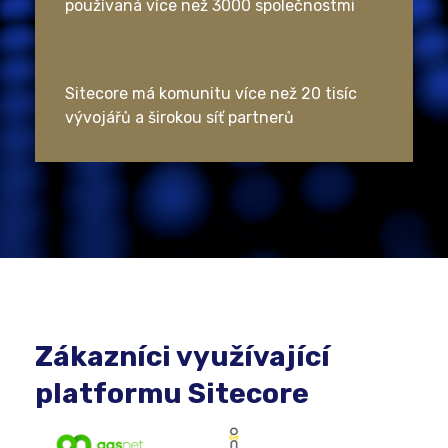
používaná více než 3000 společnostmi
Sitecore má komunitu více než 20 tisíc
vývojářů a širokou síť partnerů
Zákazníci využívající
platformu Sitecore