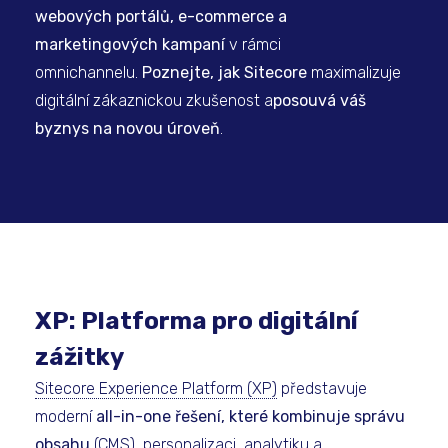
webových portálů, e-commerce a
marketingových kampaní
v rámci
omnichannelu.
Poznejte, jak Sitecore
maximalizuje
digitální zákaznickou zkušenost a
posouvá váš
byznys na novou úroveň
.
XP: Platforma pro digitální
zážitky
Sitecore Experience Platform (XP)
představuje
moderní
all-in-one řešení, které kombinuje správu
obsahu
(CMS), personalizaci, analytiku a