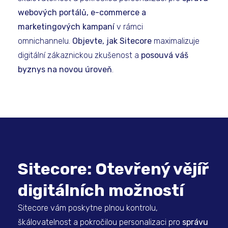
webových portálů, e-commerce a
marketingových kampaní
v rámci
omnichannelu.
Objevte, jak Sitecore
maximalizuje
digitální zákaznickou zkušenost a
posouvá váš
byznys na novou úroveň
.
Sitecore: Otevřený vějíř
digitálních možností
Sitecore vám poskytne plnou kontrolu,
škálovatelnost a pokročilou personalizaci pro
správu