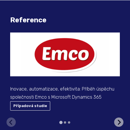
Reference
Dig
sku
Inovace, automatizace, efektivita: Příběh úspěchu
společnosti Emco s Microsoft Dynamics 365
Případová studie
P