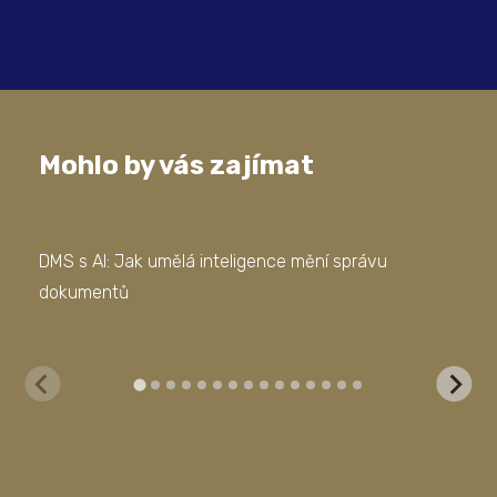
Mohlo by vás zajímat
DMS s AI: Jak umělá inteligence mění správu
5 k
dokumentů