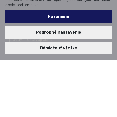
k celej problematike.
Rozumiem
Umělá inteligence nám zamotává hlavu a starší
Podrobné nastavenie
pravdy přestávají platit.
Publikované od: 17. 11. 2024
Odmietnuť všetko
AUDIOSTORY
v rukou útočníků. Naučme se je odhalit.
BLOG - Umělá
00:00
06:16