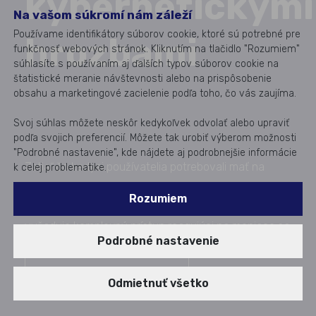
kybernetickými
Na vašom súkromí nám záleží
Používame identifikátory súborov cookie, ktoré sú potrebné pre
hrozbami
funkčnosť webových stránok. Kliknutím na tlačidlo "Rozumiem"
súhlasíte s používaním aj ďalších typov súborov cookie na
štatistické meranie návštevnosti alebo na prispôsobenie
obsahu a marketingové zacielenie podľa toho, čo vás zaujíma.
Svoj súhlas môžete neskôr kedykoľvek odvolať alebo upraviť
podľa svojich preferencií. Môžete tak urobiť výberom možnosti
"Podrobné nastavenie", kde nájdete aj podrobnejšie informácie
Zatiaľ čo kedysi používatelia potrebovali mať na
k celej problematike.
počítačoch nainštalovaný len antivír NOD, dnešné
Rozumiem
hrozby sú oveľa zložitejšie. Moderná bezpečnosť si
vyžaduje komplexný prístup reagujúci na meniace sa
Podrobné nastavenie
riziká.
Chcem sa dozvedieť viac
Odmietnuť všetko