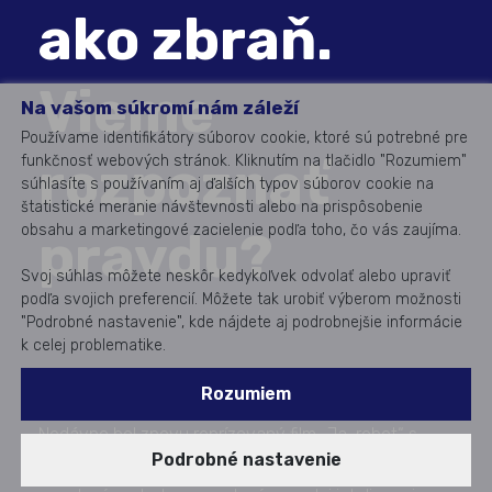
ako zbraň.
Vieme
Na vašom súkromí nám záleží
Používame identifikátory súborov cookie, ktoré sú potrebné pre
rozpoznať
funkčnosť webových stránok. Kliknutím na tlačidlo "Rozumiem"
súhlasíte s používaním aj ďalších typov súborov cookie na
štatistické meranie návštevnosti alebo na prispôsobenie
obsahu a marketingové zacielenie podľa toho, čo vás zaujíma.
pravdu?
Svoj súhlas môžete neskôr kedykoľvek odvolať alebo upraviť
podľa svojich preferencií. Môžete tak urobiť výberom možnosti
"Podrobné nastavenie", kde nájdete aj podrobnejšie informácie
k celej problematike.
Rozumiem
Nedávno bol znovu reprízovaný film „Ja, robot“ s
Podrobné nastavenie
Willom Smithom v hlavnej úlohe. Zaoberá sa