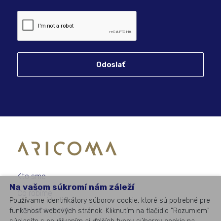
Odoslať
Kto sme
Na vašom súkromí nám záleží
Čo robíme
Používame identifikátory súborov cookie, ktoré sú potrebné pre
Pre koho robíme
funkčnosť webových stránok. Kliknutím na tlačidlo "Rozumiem"