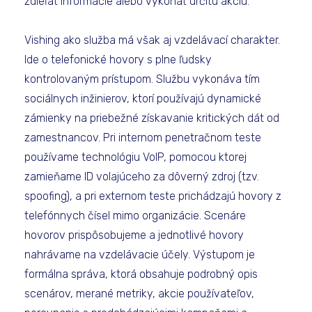
zdieľať informácie alebo vykonať určitú akciu.
Vishing ako služba má však aj vzdelávací charakter.
Ide o telefonické hovory s plne ľudsky
kontrolovaným prístupom. Službu vykonáva tím
sociálnych inžinierov, ktorí používajú dynamické
zámienky na priebežné získavanie kritických dát od
zamestnancov. Pri internom penetračnom teste
používame technológiu VoIP, pomocou ktorej
zamieňame ID volajúceho za dôverný zdroj (tzv.
spoofing), a pri externom teste prichádzajú hovory z
telefónnych čísel mimo organizácie. Scenáre
hovorov prispôsobujeme a jednotlivé hovory
nahrávame na vzdelávacie účely. Výstupom je
formálna správa, ktorá obsahuje podrobný opis
scenárov, merané metriky, akcie používateľov,