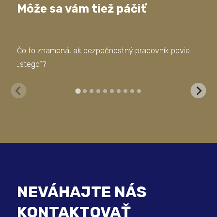
Môže sa vám tiež páčiť
Čo to znamená, ak bezpečnostný pracovník povie
Kto
„stego“?
to 
NEVÁHAJTE NÁS
KONTAKTOVAŤ