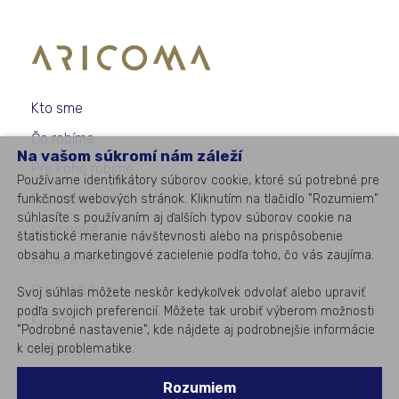
Kto sme
Čo robíme
Na vašom súkromí nám záleží
Pre koho robíme
Používame identifikátory súborov cookie, ktoré sú potrebné pre
Prípadové štúdie
funkčnosť webových stránok. Kliknutím na tlačidlo "Rozumiem"
súhlasíte s používaním aj ďalších typov súborov cookie na
Čo je nové
štatistické meranie návštevnosti alebo na prispôsobenie
obsahu a marketingové zacielenie podľa toho, čo vás zaujíma.
Akcie a semináre
Pre médiá
Svoj súhlas môžete neskôr kedykoľvek odvolať alebo upraviť
podľa svojich preferencií. Môžete tak urobiť výberom možnosti
Kariéra
"Podrobné nastavenie", kde nájdete aj podrobnejšie informácie
k celej problematike.
Kontakty
Rozumiem