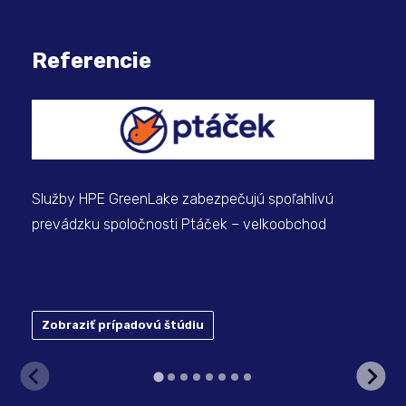
Referencie
Mod
Služby HPE GreenLake zabezpečujú spoľahlivú
prevádzku spoločnosti Ptáček – velkoobchod
Zobraziť prípadovú štúdiu
Z