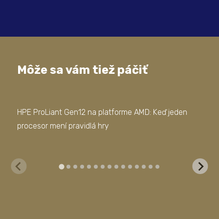
Môže sa vám tiež páčiť
HPE ProLiant Gen12 na platforme AMD: Keď jeden
Mod
procesor mení pravidlá hry
sof