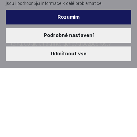
jsou i podrobnější informace k celé problematice.
Rozumím
Umělá inteligence je v současnosti často skloňované
Podrobné nastavení
téma. Co ale umělá inteligence a bezpečnost?
Zveřejněno dne: 04. 07. 2023
Odmítnout vše
AUDIOSTORY
BLOG - Umělá inteligence
00:00
03:34