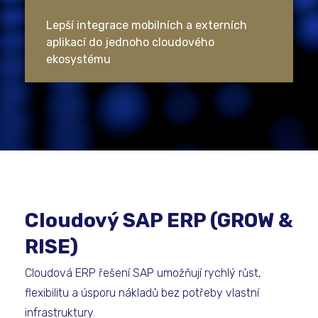
Lepší integrace mobilních a externích
aplikací do jednoho cloudového
ekosystému
Cloudový SAP ERP (GROW &
RISE)
Cloudová ERP řešení SAP umožňují rychlý růst,
flexibilitu a úsporu nákladů bez potřeby vlastní
infrastruktury.