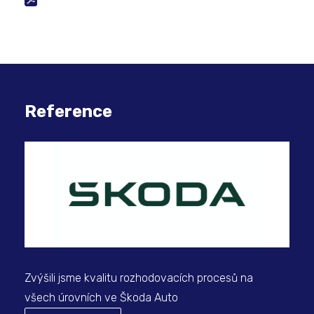
Reference
Zvýšili jsme kvalitu rozhodovacích procesů na
Rea
všech úrovních ve Škoda Auto
S/4