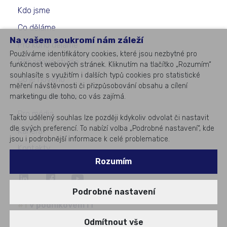
Kdo jsme
Co děláme
Na vašem soukromí nám záleží
Pro koho děláme
Používáme identifikátory cookies, které jsou nezbytné pro
Případové studie
funkčnost webových stránek. Kliknutím na tlačítko „Rozumím“
souhlasíte s využitím i dalších typů cookies pro statistické
Co je nového
měření návštěvnosti či přizpůsobování obsahu a cílení
Akce a semináře
marketingu dle toho, co vás zajímá.
Pro média
Takto udělený souhlas lze později kdykoliv odvolat či nastavit
dle svých preferencí. To nabízí volba „Podrobné nastavení“, kde
Kariéra
jsou i podrobnější informace k celé problematice.
Kontakty
Rozumím
Podrobné nastavení
©
2026
All rights reserved
#1
v podnikovém IT
Odmítnout vše