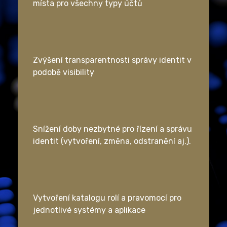
místa pro všechny typy účtů
Zvýšení transparentnosti správy identit v
podobě visibility
Snížení doby nezbytné pro řízení a správu
identit (vytvoření, změna, odstranění aj.).
Vytvoření katalogu rolí a pravomocí pro
jednotlivé systémy a aplikace