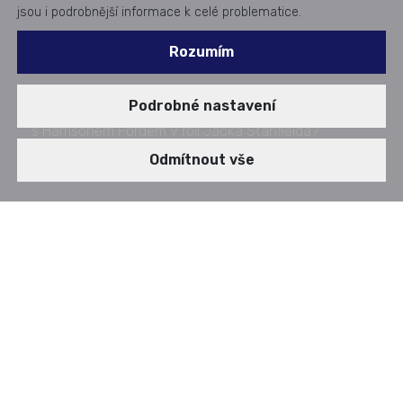
jsou i podrobnější informace k celé problematice.
Rozumím
Taky jste viděli reprízu filmu Firewall (2006)
Podrobné nastavení
s Harrisonem Fordem v roli Jacka Stanfielda?
Zveřejněno dne: 10. 01. 2024
Odmítnout vše
AUDIOSTORY
BLOG - Co udělal Jack Stanfield špatně?
00:00
03:15