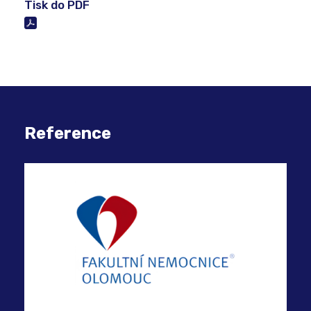
Tisk do PDF
Reference
COM
inf
bez