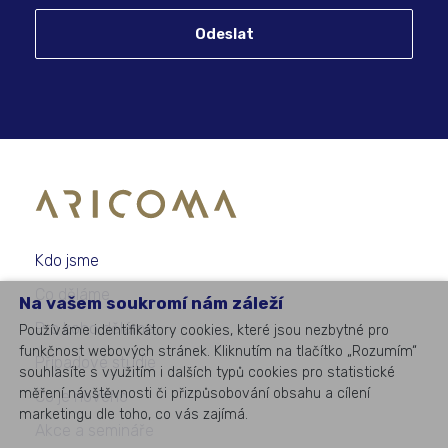
Odeslat
Kdo jsme
Co děláme
Na vašem soukromí nám záleží
Pro koho děláme
Používáme identifikátory cookies, které jsou nezbytné pro
funkčnost webových stránek. Kliknutím na tlačítko „Rozumím“
Případové studie
souhlasíte s využitím i dalších typů cookies pro statistické
měření návštěvnosti či přizpůsobování obsahu a cílení
Co je nového
marketingu dle toho, co vás zajímá.
Akce a semináře