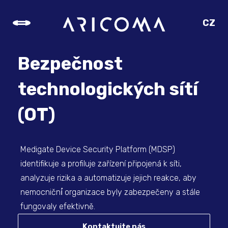
CZ
SK
EN
Bezpečnost
DE
technologických sítí
(OT)
Medigate Device Security Platform (MDSP)
identifikuje a profiluje zařízení připojená k síti,
analyzuje rizika a automatizuje jejich reakce, aby
nemocniční́ organizace byly zabezpečeny a stále
fungovaly efektivně.
Kontaktujte nás