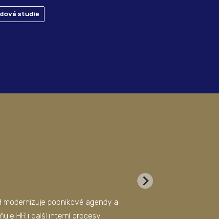
adová studie
H modernizuje podnikové agendy a
Datový trezor, který vá
ňuje HR i další interní procesy
Zabezpečte s námi své