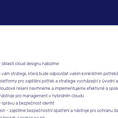
 oblasti cloud designu nabízíme:
e vám strategii, která bude odpovídat vašim konkrétním potřeb
atformy pro zajištění potřeb a strategie vycházející z úvodní 
cloudové řešení navrhneme a implementujeme efektivně a spole
e nástroje pro management v hybridním cloudu
 správu a bezpečnost identit
on - zajistíme bezpečnostní opatření a nástroje pro ochranu dat
ní hrozeb a reakce na ně