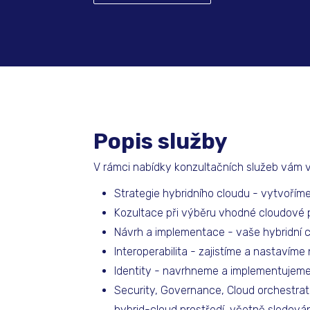
Popis služby
V rámci nabídky konzultačních služeb vám v
Strategie hybridního cloudu - vytvořím
Kozultace při výběru vhodné cloudové pl
Návrh a implementace - vaše hybridní 
Interoperabilita - zajistíme a nastavím
Identity - navrhneme a implementujeme
Security, Governance, Cloud orchestrati
hybrid-cloud prostředí, včetně sledová