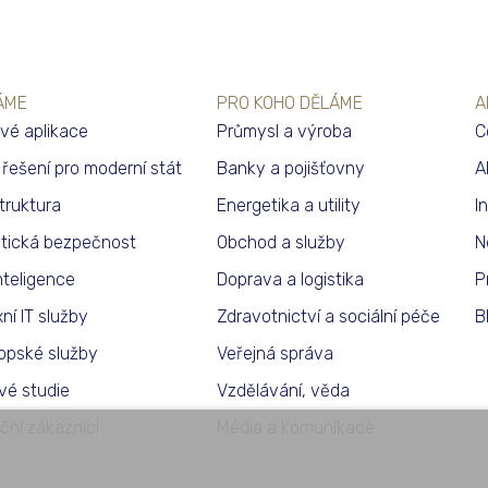
ÁME
PRO KOHO DĚLÁME
A
vé aplikace
Průmysl a výroba
C
í řešení pro moderní stát
Banky a pojišťovny
A
struktura
Energetika a utility
I
tická bezpečnost
Obchod a služby
N
nteligence
Doprava a logistika
P
ní IT služby
Zdravotnictví a sociální péče
B
opské služby
Veřejná správa
vé studie
Vzdělávání, věda
ční zákazníci
Média a komunikace