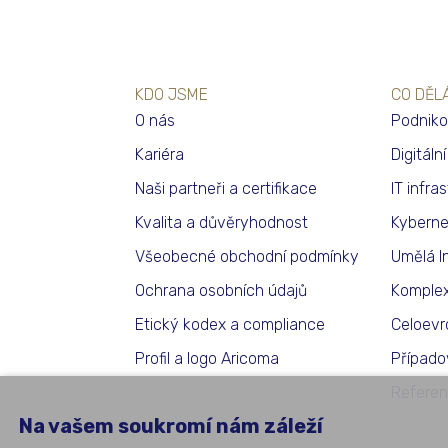
KDO JSME
CO DĚL
O nás
Podniko
Kariéra
Digitáln
Naši partneři a certifikace
IT infra
Kvalita a důvěryhodnost
Kyberne
Všeobecné obchodní podmínky
Umělá I
Ochrana osobních údajů
Komplex
Etický kodex a compliance
Celoevr
Profil a logo Aricoma
Případo
Referen
Na vašem soukromí nám záleží