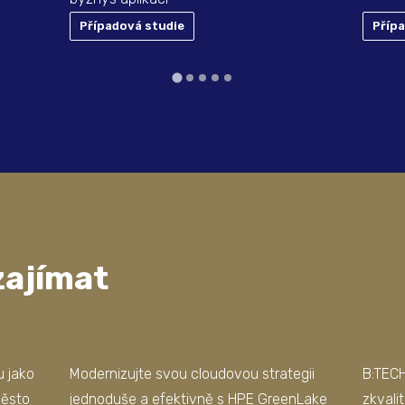
Případová studie
Příp
zajímat
u jako
Modernizujte svou cloudovou strategii
B:TEC
město
jednoduše a efektivně s HPE GreenLake
zkvalit