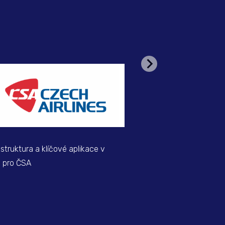
rastruktura a klíčové aplikace v
Cloud infrastruktura pr
u pro ČSA
CGM Medistar