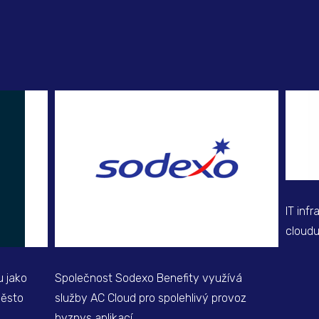
IT inf
cloud
u jako
Společnost Sodexo Benefity využívá
město
služby AC Cloud pro spolehlivý provoz
byznys aplikací