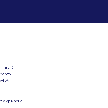
ám a cílům
analýzy
hlivě
 a aplikací v