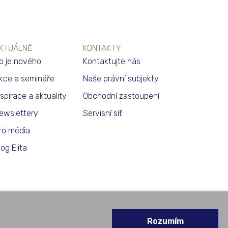
KTUÁLNĚ
KONTAKTY
o je nového
Kontaktujte nás
kce a semináře
Naše právní subjekty
nspirace a aktuality
Obchodní zastoupení
ewslettery
Servisní síť
ro média
log Elita
Rozumím