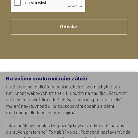
Odeslat
Na vašem soukromí nám záleží
Používáme identifikátory cookies, které jsou nezbytné pro
funkčnost webových stránek. Kliknutím na tlačítko „Rozumím“
Kdo jsme
souhlasíte s využitím i dalších typů cookies pro statistické
měření návštěvnosti či přizpůsobování obsahu a cílení
Co děláme
marketingu dle toho, co vás zajímá.
Pro koho děláme
Takto udělený souhlas lze později kdykoliv odvolat či nastavit
Případové studie
dle svých preferencí. To nabízí volba „Podrobné nastavení“, kde