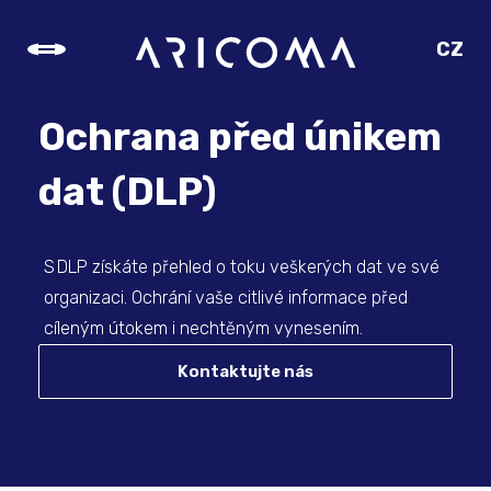
CZ
SK
EN
Ochrana před únikem
DE
dat (DLP)
S DLP získáte přehled o toku veškerých dat ve své
organizaci. Ochrání vaše citlivé informace před
cíleným útokem i nechtěným vynesením.
Kontaktujte nás