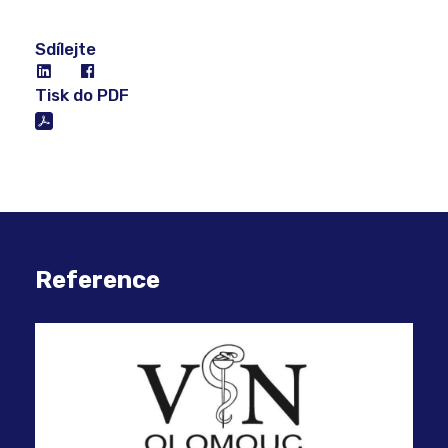
Sdílejte
Tisk do PDF
Reference
Bez
měs