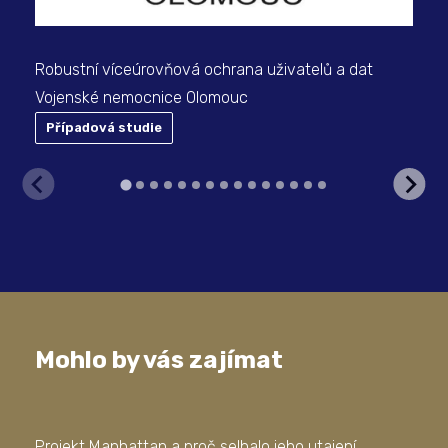
Robustní víceúrovňová ochrana uživatelů a dat
Vojenské nemocnice Olomouc
Případová studie
P
Mohlo by vás zajímat
Projekt Manhattan a proč selhalo jeho utajení
Kon