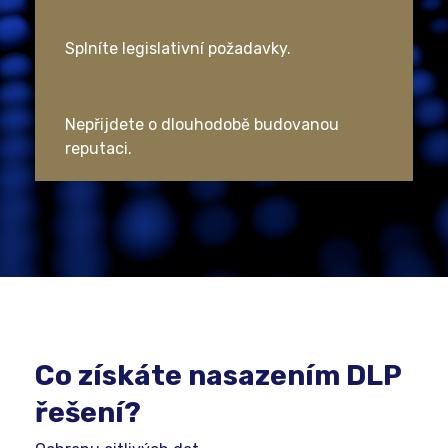
Splníte legislativní požadavky.
Nepřijdete o dlouhodobě budovanou
reputaci.
Co získáte nasazením DLP
řešení?