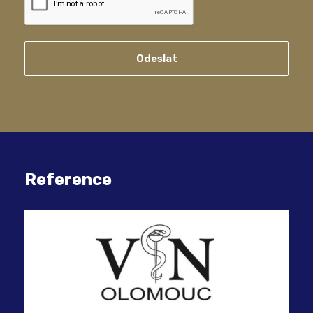
Odeslat
Reference
BUD
kyb