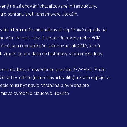
vený na zálohování virtualizované infrastruktury,
oruje ochranu proti ransomware útokům.
avárii, která může minimalizovat nepříznivé dopady na
víme vám na míru i tzv. Disaster Recovery nebo BCM
émů jsou i deduplikační zálohovací úložiště, která
 vracet se pro data do historicky vzdálenější doby.
eme dodržovat osvědčené pravidlo 3-2-1-1-0. Podle
ena tzv. offsite (mimo hlavní lokalitu) a zcela odpojena
 kopie musí být navíc chráněna a ověřena pro
miové evropské cloudové úložiště.