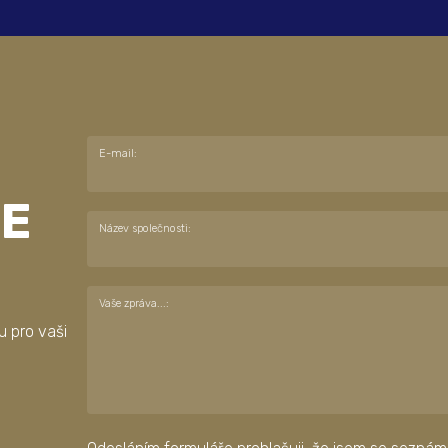
E-mail:
E
Název společnosti:
Vaše zpráva...:
u pro vaši