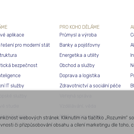
ÁME
PRO KOHO DĚLÁME
A
vé aplikace
Průmysl a výroba
C
í řešení pro moderní stát
Banky a pojišťovny
A
struktura
Energetika a utility
I
tická bezpečnost
Obchod a služby
N
nteligence
Doprava a logistika
P
ní IT služby
Zdravotnictví a sociální péče
B
opské služby
Veřejná správa
vé studie
Vzdělávání, věda
ční zákazníci
Média a komunikace
unkčnost webových stránek. Kliknutím na tlačítko „Rozumím“ so
ěvnosti či přizpůsobování obsahu a cílení marketingu dle toho, c