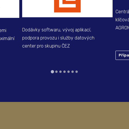
Centrá
klíčov
AGRO
Dodávky softwaru, vývoj aplikací,
iemi
podpora provozu i služby datových
ximální
center pro skupinu ČEZ
Příp