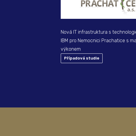
Nová IT infrastruktura s technolog
IBM pro Nemocnici Prachatice s ma
výkonem
Případová studie