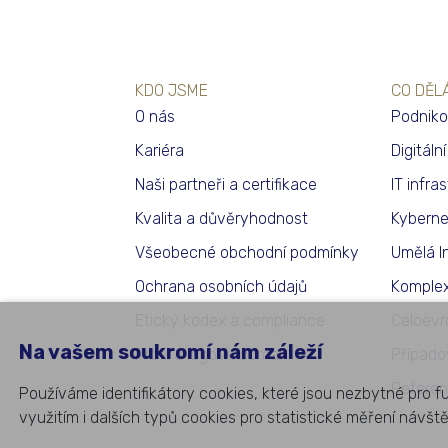
KDO JSME
CO DĚL
O nás
Podniko
Kariéra
Digitáln
Naši partneři a certifikace
IT infra
Kvalita a důvěryhodnost
Kyberne
Všeobecné obchodní podmínky
Umělá I
Ochrana osobních údajů
Komplex
Etický kodex a compliance
Celoevr
Na vašem soukromí nám záleží
Profil a logo Aricoma
Případo
Referen
Používáme identifikátory cookies, které jsou nezbytné pro f
využitím i dalších typů cookies pro statistické měření návšt