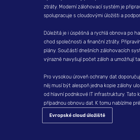
ztráty. Moderní zálohovací systém je připra
spolupracuje s cloudovými úložišti a podp
Důležitá je i úspěšná a rychlá obnova po h
chod společnosti a finanční ztráty. Připra
plány. Součástí dnešních zálohovacích syst
výrazně navyšují počet záloh a umožňují tak
Pro vysokou úroveň ochrany dat doporučuj
něj musí být alespoň jedna kopie zálohy ulož
od hlavní podnikové IT infrastruktury. Tato
případnou obnovu dat. K tomu nabízíme pré
Evropské cloud úložiště