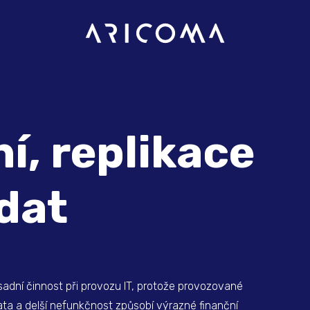
í, replikace
dat
adní činnost při provozu IT, protože provozované
ata a delší nefunkčnost způsobí výrazné finanční