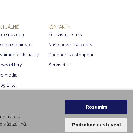
KTUÁLNĚ
KONTAKTY
o je nového
Kontaktujte nás
kce a semináře
Naše právní subjekty
nspirace a aktuality
Obchodní zastoupení
ewslettery
Servisní síť
ro média
log Elita
Rozumím
uhlasíte s
o vás zajímá.
Podrobné nastavení