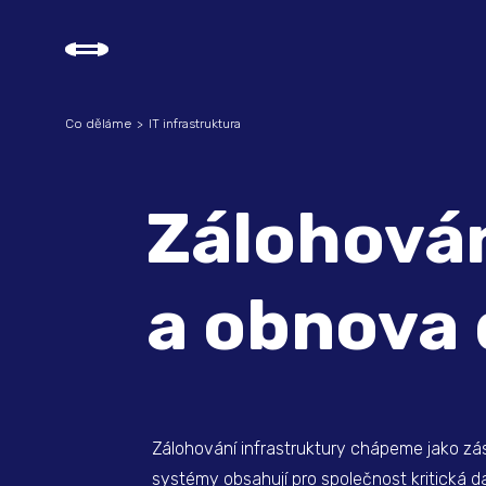
Co děláme
IT infrastruktura
Zálohován
a obnova 
Zálohování infrastruktury chápeme jako zás
systémy obsahují pro společnost kritická d