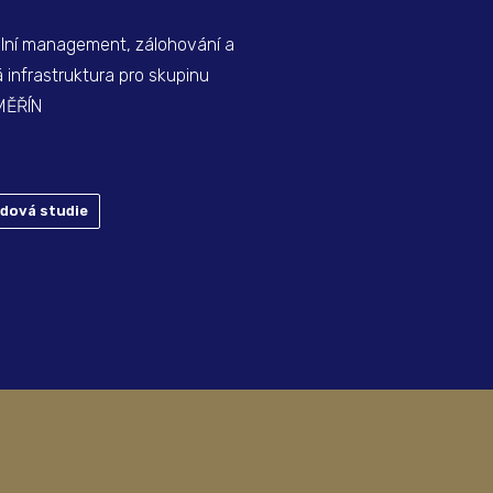
MORAVIA PROPAG
lní management, zálohování a
á infrastruktura pro skupinu
MĚŘÍN
adová studie
Případová studie