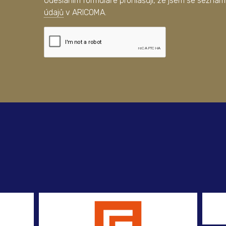
Odesláním formuláře prohlašuji, že jsem se seznám
údajů
v ARICOMA.