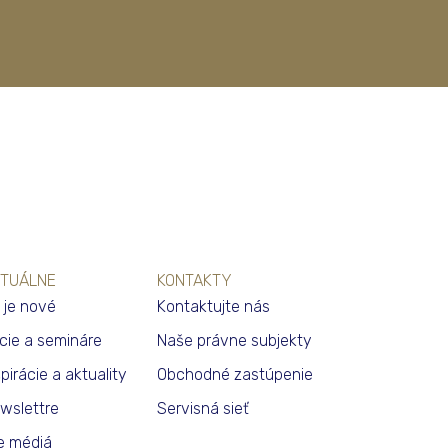
TUÁLNE
KONTAKTY
 je nové
Kontaktujte nás
cie a semináre
Naše právne subjekty
špirácie a aktuality
Obchodné zastúpenie
wslettre
Servisná sieť
e médiá