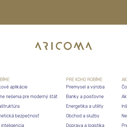
BÍME
PRE KOHO ROBÍME
AK
kové aplikácie
Priemysel a výroba
Čo
lne riešenia pre moderný štát
Banky a poisťovne
Ak
raštruktúra
Energetika a utility
In
netická bezpečnosť
Obchod a služby
Ne
inteligencia
Doprava a logistika
Pr