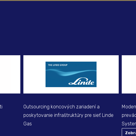
ti
Outsourcing koncových zariadení a
Modern
poskytovanie infraštruktúry pre sieť Linde
prevá
Gas
Syste
Zobr