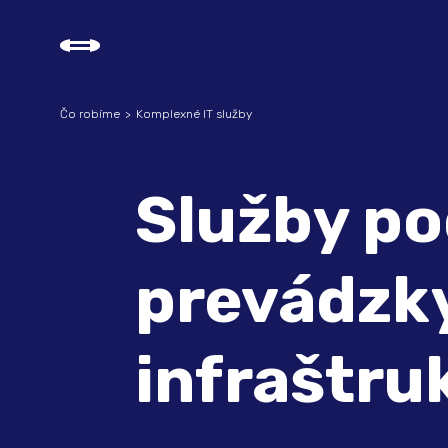
Čo robíme
Komplexné IT služby
Služby po
prevádzky
infraštru