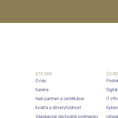
KTO SME
ČO RO
O nás
Podni
Kariéra
Digitá
Naši partneri a certifikácie
IT inf
Kvalita a dôveryhodnosť
Kyber
Všeobecné obchodné podmienky
Umelá 