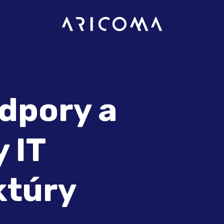
dpory a
 IT
ktúry