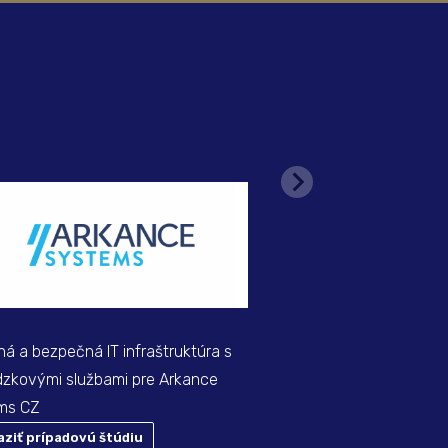
á a bezpečná IT infraštruktúra s
dzkovými službami pre Arkance
ms CZ
aziť prípadovú štúdiu