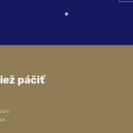
iež páčiť
úra s
nce