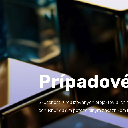
Prípadové
Skúsenosti z realizovaných projektov a ich 
ponúknuť ďalším potenciálnym zákazníkom na