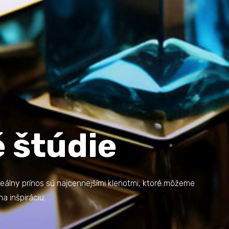
 štúdie
reálny prínos sú najcennejšími klenotmi, ktoré môžeme
 inšpiráciu.