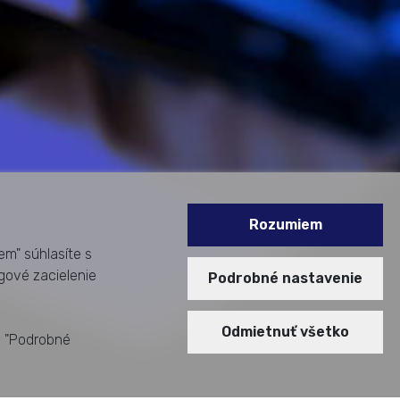
Rozumiem
em" súhlasíte s
gové zacielenie
Podrobné nastavenie
Odmietnuť všetko
i "Podrobné