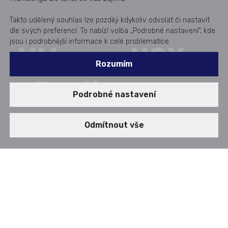
Takto udělený souhlas lze později kdykoliv odvolat či nastavit
dle svých preferencí. To nabízí volba „Podrobné nastavení“, kde
jsou i podrobnější informace k celé problematice.
VMware NSX -
Rozumím
vRealize
Podrobné nastavení
Odmítnout vše
VMware vSphere
VMware vSphere je virtualizační platforma pro