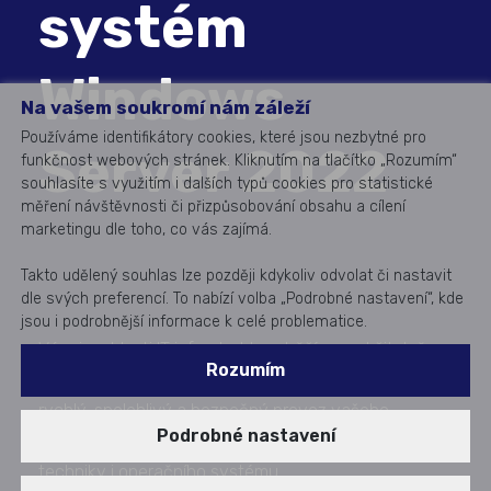
systém
Windows
Na vašem soukromí nám záleží
Používáme identifikátory cookies, které jsou nezbytné pro
Server 2022
funkčnost webových stránek. Kliknutím na tlačítko „Rozumím“
souhlasíte s využitím i dalších typů cookies pro statistické
měření návštěvnosti či přizpůsobování obsahu a cílení
marketingu dle toho, co vás zajímá.
Takto udělený souhlas lze později kdykoliv odvolat či nastavit
dle svých preferencí. To nabízí volba „Podrobné nastavení“, kde
jsou i podrobnější informace k celé problematice.
Vývoj v oblasti IT infrastruktury běží nezadržitelně
Rozumím
kupředu. Přizpůsobte se a inovujte. Zajistěte si
rychlý, spolehlivý a bezpečný provoz vašeho
Podrobné nastavení
podnikového IT díky nejnovější generaci výpočetní
techniky i operačního systému.