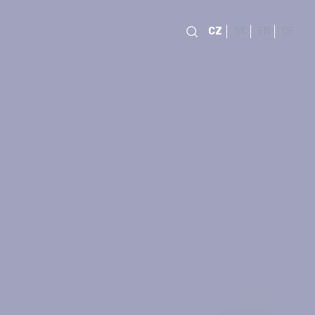
CZ
SK
EN
DE