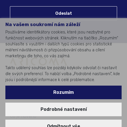
Odeslat
Na vašem soukromí nám záleží
Používáme identifikátory cookies, které jsou nezbytné pro
funkčnost webových stránek. Kliknutím na tlačítko „Rozumím“
souhlasíte s využitím i dalších typů cookies pro statistické
měření návštěvnosti či přizpůsobování obsahu a cílení
marketingu dle toho, co vás zajímá.
Takto udělený souhlas lze později kdykoliv odvolat či nastavit
dle svých preferencí. To nabízí volba „Podrobné nastavení“, kde
Kdo jsme
jsou i podrobnější informace k celé problematice.
Co děláme
Rozumím
Pro koho děláme
Případové studie
Podrobné nastavení
Co je nového
Akce a semináře
Odmítnout vše