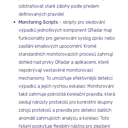
odstraňovat staré zálohy podle předem
definovaných pravidel.
Monitoring Scripts
– skripty pro sledování
výpadků jednotlivých komponent QRadar mají
funkcionality pro generování syslog zpráv nebo
zasílání emailových upozornění. Kromě
standardních monitorovacích procesů zahrnují
dohled nad prvky QRadar a aplikacemi, které
nepokrývají vestavěné monitorovací
mechanismy. To umožňuje efektivnější detekci
výpadků a jejich rychlou eskalaci. Monitorování
také zahrnuje pokročilá korelační pravidla, která
sledují nárůsty protokolů pro konkrétní skupiny
zdrojů protokolů a pravidla pro detekci dalších
anomálií zahrnujících analýzu a korelaci. Toto
řešení poskytuje flexibilní nástroj pro zlepšení