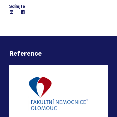
Sdílejte
Reference
COM
inf
bez