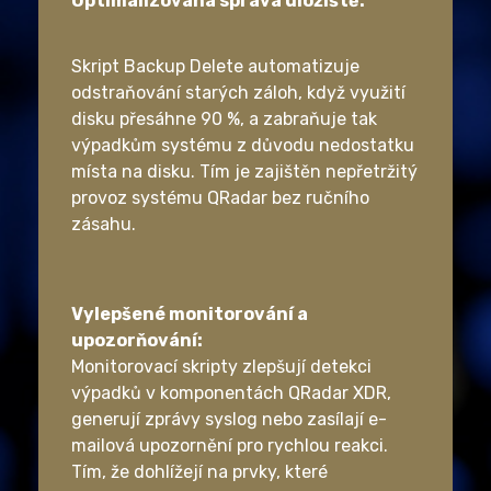
Optimalizovaná správa úložiště:
Skript Backup Delete automatizuje
odstraňování starých záloh, když využití
disku přesáhne 90 %, a zabraňuje tak
výpadkům systému z důvodu nedostatku
místa na disku. Tím je zajištěn nepřetržitý
provoz systému QRadar bez ručního
zásahu.
Vylepšené monitorování a
upozorňování:
Monitorovací skripty zlepšují detekci
výpadků v komponentách QRadar XDR,
generují zprávy syslog nebo zasílají e-
mailová upozornění pro rychlou reakci.
Tím, že dohlížejí na prvky, které