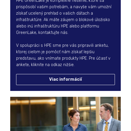
HPE GreenLake je komplexné riešenie, ktoré sa
prispôsobí vašim potrebám, a navyše vám umožní
získať ucelený prehľad o vašich dátach a
infraštruktúre. Ak máte záujem o blokové úložisko
alebo inú infraštruktúru HPE alebo platformu
GreenLake, kontaktujte nás.
V spolupráci s HPE sme pre vás pripravili anketu,
ktorej cieľom je pomôcť nám získať lepšiu
predstavu, ako vnímate produkty HPE. Pre účasť v
ankete, kliknite na odkaz nižšie.
Viac informácií