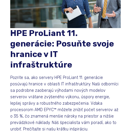
HPE ProLiant 11.
generácie: Posuňte svoje
hranice v IT
infraštruktúre
Pozrite sa, ako servery HPE ProLiant 11. generácie
posúvajú hranice v oblasti IT infraštruktúry. Naši odborníci
sa podrobne zaoberajú výhodami nových modelov
serverov vrátane zvýšeného výkonu, úspory energie,
lepšej správy a robustného zabezpečenia. Vďaka
procesorom AMD EPYC™ môžete znížiť počet serverov až
o 35 %, čo znamená menšie nároky na priestor a nižšie
prevádzkové náklady. Náš špecialista vám poradí, ako to
urobiť. Prečítajte si našu krátku inšpiráciu.