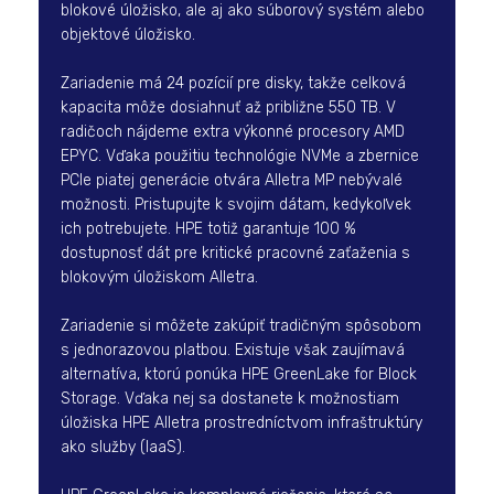
blokové úložisko, ale aj ako súborový systém alebo
objektové úložisko.
Zariadenie má 24 pozícií pre disky, takže celková
kapacita môže dosiahnuť až približne 550 TB. V
radičoch nájdeme extra výkonné procesory AMD
EPYC. Vďaka použitiu technológie NVMe a zbernice
PCIe piatej generácie otvára Alletra MP nebývalé
možnosti. Pristupujte k svojim dátam, kedykoľvek
ich potrebujete. HPE totiž garantuje 100 %
dostupnosť dát pre kritické pracovné zaťaženia s
blokovým úložiskom Alletra.
Zariadenie si môžete zakúpiť tradičným spôsobom
s jednorazovou platbou. Existuje však zaujímavá
alternatíva, ktorú ponúka HPE GreenLake for Block
Storage. Vďaka nej sa dostanete k možnostiam
úložiska HPE Alletra prostredníctvom infraštruktúry
ako služby (IaaS).