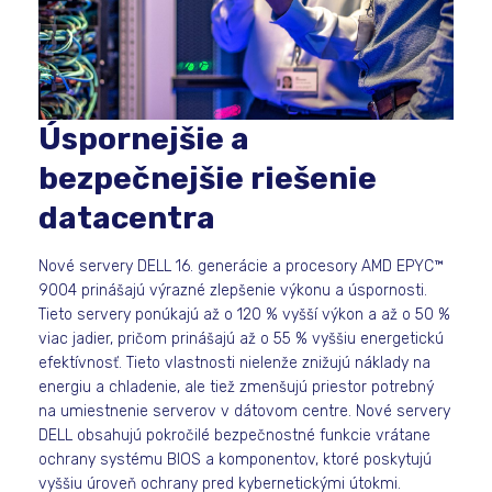
Úspornejšie a
bezpečnejšie riešenie
datacentra
Nové servery DELL 16. generácie a procesory AMD EPYC™
9004 prinášajú výrazné zlepšenie výkonu a úspornosti.
Tieto servery ponúkajú až o 120 % vyšší výkon a až o 50 %
viac jadier, pričom prinášajú až o 55 % vyššiu energetickú
efektívnosť. Tieto vlastnosti nielenže znižujú náklady na
energiu a chladenie, ale tiež zmenšujú priestor potrebný
na umiestnenie serverov v dátovom centre. Nové servery
DELL obsahujú pokročilé bezpečnostné funkcie vrátane
ochrany systému BIOS a komponentov, ktoré poskytujú
vyššiu úroveň ochrany pred kybernetickými útokmi.