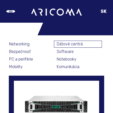
SK
CZ
PRODUKTOVÉ
EN
TIPY
DE
Networking
Dátové centrá
Bezpečnosť
Software
PC a periférie
Notebooky
Mobility
Komunikácia